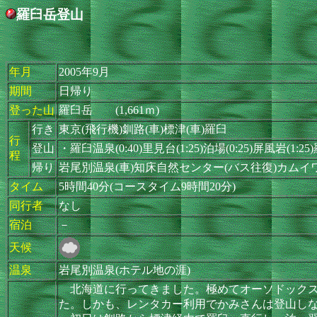
羅臼岳登山
年月
2005年9月
期間
日帰り
登った山
羅臼岳 (1,661ｍ)
行き
東京(飛行機)釧路(車)標津(車)羅臼
行
登山
・羅臼温泉(0:40)里見台(1:25)泊場(0:25)屏風岩(1:2
程
帰り
岩尾別温泉(車)知床自然センター(バス往復)カムイ
タイム
5時間40分(コースタイム9時間20分)
同行者
なし
宿泊
－
天候
温泉
岩尾別温泉(ホテル地の涯)
北海道に行ってきました。極めてオーソドックス
た。しかも、レンタカー利用でかみさんは登山し