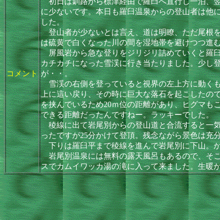
初日は釧路から標津経由で羅臼へ直行し一泊、翌
に少ないです。本日も羅臼温泉からの登山者は他
した。
登山者が少ないとは言え、道は明瞭、ただ尾根を
は硫黄で白くなった川の間を湿地帯を避けつつ進
屏風岩から急な登りをジリジリ詰めていくと羅臼
カチカチになった雪渓に行き当たりました。少し
コメント
が・・。
雪渓の右側を登っていると視界の左上方に動くも
上に這い戻り、その時に巨大な落石を起こしたの
を挟んでいるため20ｍ位の距離があり、ヒグマも
できる距離だったんですねー。ラッキーでした。
稜線に出て岩尾別からの登山道と合流すると一気
ったですが25分かけて登頂。残念ながら景色は充
下りは羅臼平まで稜線を進んで岩尾別に下山。か
岩尾別温泉には無料の露天風呂もあるので、そこ
スでカムイワッカ湯の滝に入って来ました。生暖か