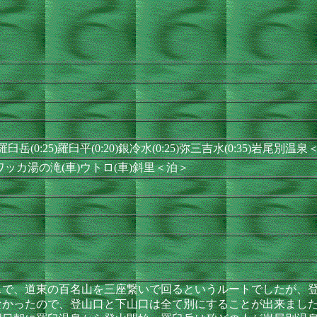
5)羅臼岳(0:25)羅臼平(0:20)銀冷水(0:25)弥三吉水(0:35)岩尾別温
ワッカ湯の滝(車)ウトロ(車)斜里＜泊＞
で、道東の百名山を三座繋いで回るというルートでしたが、登
なかったので、登山口と下山口は全て別にすることが出来まし