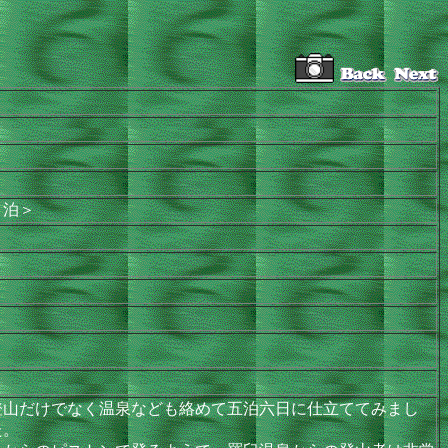
泉＜泊＞
山だけでなく温泉なども絡めて五泊六日に仕立ててみまし
た。