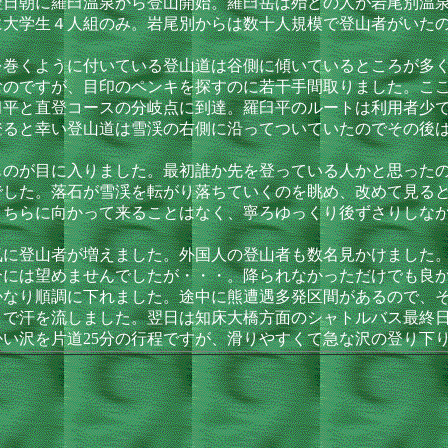
日朝に羅臼温泉から登山開始。羅臼岳は殆どの人が岩尾別温泉
に大学生４人組のみ。岩尾別からは数十人規模で登山者がいた
巻くように付いている登山道は谷側に傾いているところが多く
むのですが、目印のペンキを探すのに若干手間取りました。こ
平と直登コースの分岐点に到達。羅臼平のルートは利用者少で
登ると幸い登山道は雪渓の右側に沿ってついていたのでその後
のが目に入りました。最初誰か先を登っている人かと思ったの
でした。落石が雪渓を転がり落ちていくのを眺め、改めて見る
こちらに向かって来ることはなく、寧ろゆっくり後ずさりしな
に登山者が増えました。外国人の登山者も数名見かけました。
分には望めませんでしたが・・・。降られなかっただけでも良
なり順調に下れました。途中に熊遭遇多発区間があるので、
で汗を流しました。翌日は知床大橋方面のシャトルバス最終日(
い沢を片道25分の行程ですが、滑りやすくて急な沢の登り下