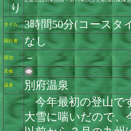
り
3時間50分(コースタイ
タイム
なし
同行者
－
宿泊
天候
別府温泉
温泉
今年最初の登山です
大雪に喘いだので、