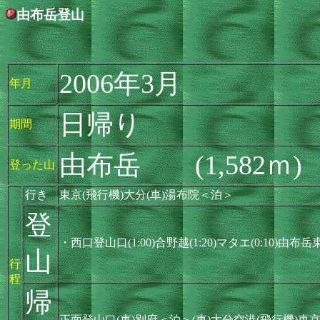
由布岳登山
2006年3月
年月
日帰り
期間
由布岳 (1,582ｍ)
登った山
行き
東京(飛行機)大分(車)湯布院＜泊＞
登
・西口登山口(1:00)合野越(1:20)マタエ(0:10)由布岳東
山
行
程
帰
正面登山口(車)別府＜泊＞(車)大分空港(飛行機)東