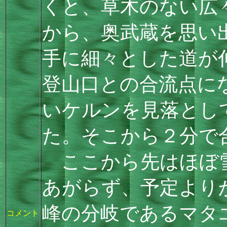
くと、草木のない広
から、奥武蔵を思い
手に細々とした道が
登山口との合流点に
いケルンを見落とし
た。そこから２分で
ここから先はほぼ雪
あがらず、予定より
峰の分岐であるマタ
コメント