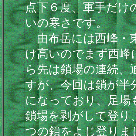
点下６度、軍手だけ
いの寒さです。
由布岳には西峰・東
け高いのでまず西峰
ら先は鎖場の連続、
すが、今回は鎖が半
になっており、足場
鎖場を剥がして登り
つの鎖をよじ登りま