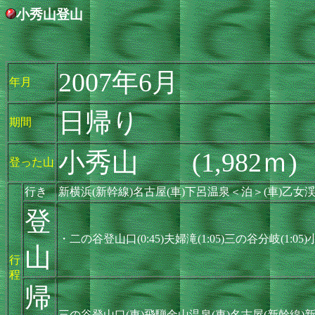
小秀山登山
2007年6月
年月
日帰り
期間
小秀山 (1,982ｍ)
登った山
行き
新横浜(新幹線)名古屋(車)下呂温泉＜泊＞(車)乙女
登
・二の谷登山口(0:45)夫婦滝(1:05)三の谷分岐(1:05
山
行
程
帰
三の谷登山口(車)飛騨金山温泉(車)名古屋(新幹線)