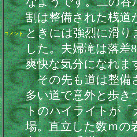
なようです。二の谷
割は整備された桟道
ときには強烈に滑り
コメント
した。夫婦滝は落差
爽快な気分になれま
その先も道は整備さ
多い道で意外と歩き
トのハイライトが「
場。直立した数ｍの