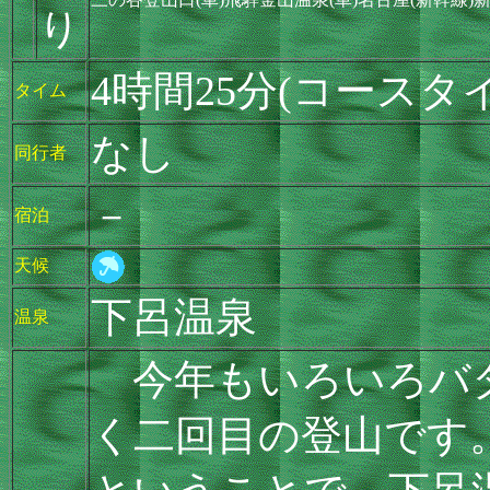
り
4時間25分(コースタイ
タイム
なし
同行者
－
宿泊
天候
下呂温泉
温泉
今年もいろいろバタ
く二回目の登山です