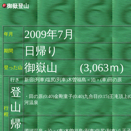
御嶽登山
2009年7月
年月
日帰り
期間
御嶽山 (3,063ｍ)
登った山
行き
新宿(列車)塩尻(列車)木曽福島＜泊＞(車)田の原
登
・田の原(0:40)金剛童子(0:40)九合目(0:15)王滝頂上(0:
河温泉
山
行
程
帰
濁河温泉＜泊＞(車)木曽福島(列車)塩尻(列車)八王子