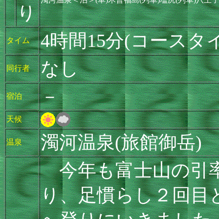
り
4時間15分(コースタイ
タイム
なし
同行者
－
宿泊
天候
濁河温泉(旅館御岳)
温泉
今年も富士山の引率
り、足慣らし２回目