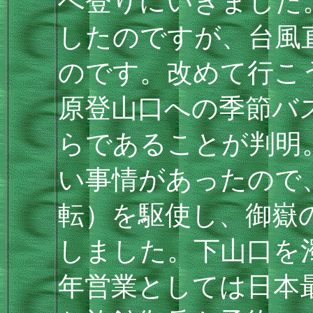
へ登りにいきました
したのですが、台風
のです。改めて行こ
原登山口への季節バ
らであることが判明
い事情があったので
転）を駆使し、御嶽
しました。下山口を
年営業としては日本