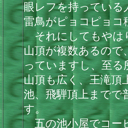
眼レフを持っている
雷鳥がピョコピョコ
それにしてもやは
山頂が複数あるので
っていますし、至る
山頂も広く、王滝頂
池、飛騨頂上までで
す。
五の池小屋でコーヒ