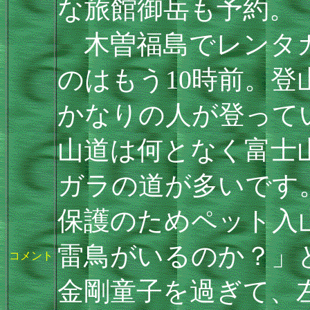
な旅館御岳も予約。
木曽福島でレンタカ
のはもう10時前。
かなりの人が登って
山道は何となく富士
ガラの道が多いです
保護のためペット入
雷鳥がいるのか？」
コメント
金剛童子を過ぎて、