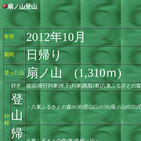
扇ノ山登山
2012年10月
年月
日帰り
期間
扇ノ山 (1,310ｍ)
登った山
行き
横浜(夜行列車)米子(列車)鳥取(車)八東ふるさとの
登
・八東ふるさとの森(0:30)登山口(0:50)扇ノ山(0:25
山
行
程
帰
八東ふるさとの森(車)若桜＜泊＞