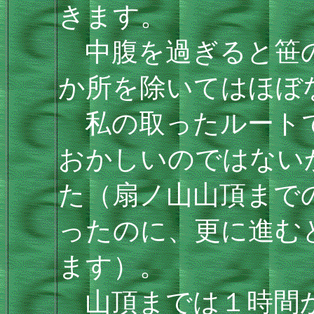
きます。
中腹を過ぎると笹の
か所を除いてはほぼ
私の取ったルートで
おかしいのではない
た（扇ノ山山頂までの
ったのに、更に進むと
ます）。
山頂までは１時間か