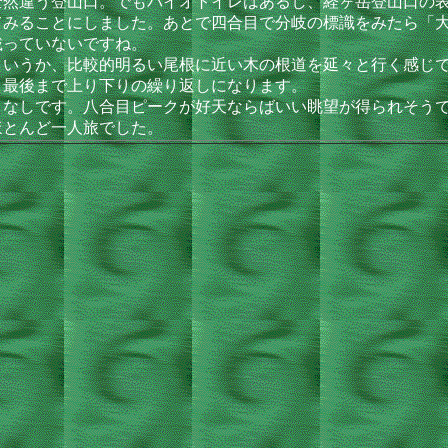
全然違う登山口。でもバイオトイレはあるし、経ヶ岳登山口の
てみることにしました。あとで四合目で分岐の標識をみたら「
載っていないですね。
いうか、比較的明るい尾根に近い木の根道を延々と行く感じで
、最後まで上り下りの繰り返しになります。
なしです。八合目ピークが好天ならばいい眺望が得られそうで
ほとんど一人旅でした。