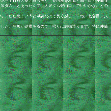
表示も全行程の案内板もあり、案内板をみると四合目で仲仙寺
大泉ダム」とあったんで「大泉ダム登山口」でいいかな。との
す。ただ悪くいうと単調なので長く感じますね。七合目、八
した。急坂が結構あるので、帰りは結構滑ります。特に仲仙