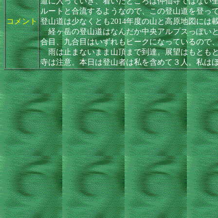
道に入っていき、着いたところは仲仙寺ではない
ルートと合流するようなので、この登山道を登っ
コメント
登山道は少なくとも2014年度の山と高原地図には
経ヶ岳の登山道はなんだか中央アルプスっぽいと
合目、九合目はいずれもピークになっているので
雨は止まないまま山頂まで到達。展望はもともと
寺は注意。本日は登山者は私を含めて３人。私は