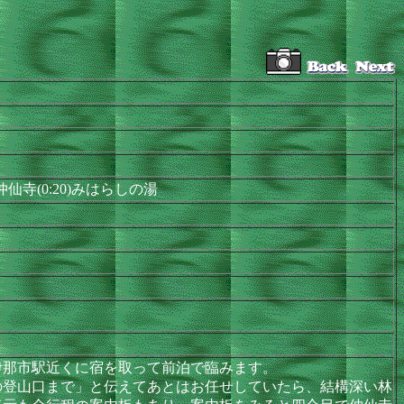
45)仲仙寺(0:20)みはらしの湯
那市駅近くに宿を取って前泊で臨みます。
登山口まで」と伝えてあとはお任せしていたら、結構深い林