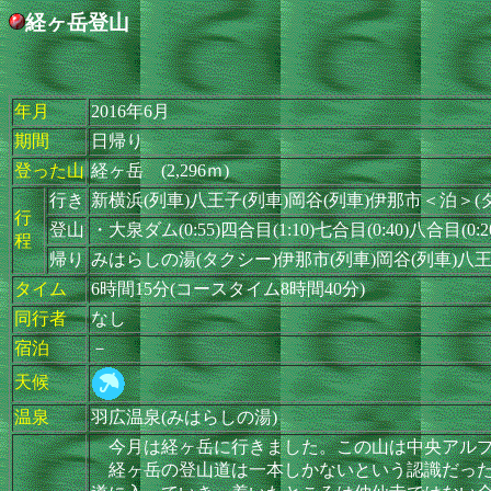
経ヶ岳登山
年月
2016年6月
期間
日帰り
登った山
経ヶ岳 (2,296ｍ)
行き
新横浜(列車)八王子(列車)岡谷(列車)伊那市＜泊＞
行
登山
・大泉ダム(0:55)四合目(1:10)七合目(0:40)八合目(0:2
程
帰り
みはらしの湯(タクシー)伊那市(列車)岡谷(列車)八王
タイム
6時間15分(コースタイム8時間40分)
同行者
なし
宿泊
－
天候
温泉
羽広温泉(みはらしの湯)
今月は経ヶ岳に行きました。この山は中央アルプ
経ヶ岳の登山道は一本しかないという認識だった