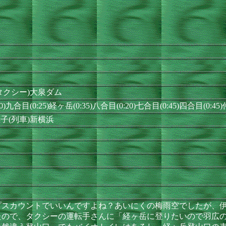
(タクシー)大泉ダム
0)九合目(0:25)経ヶ岳(0:35)八合目(0:20)七合目(0:45)四合目(0:
子(列車)新横浜
スカウントでいいんですよね？あいにくの梅雨空でしたが、伊
ので、タクシーの運転手さんに「経ヶ岳に登りたいので羽広の