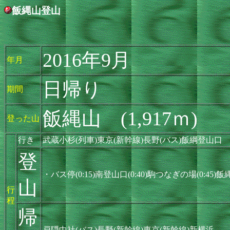
飯縄山登山
2016年9月
年月
日帰り
期間
飯縄山 (1,917ｍ)
登った山
行き
武蔵小杉(列車)東京(新幹線)長野(バス)飯綱登山口
登
・バス停(0:15)南登山口(0:40)駒つなぎの場(0:45)飯縄神
山
行
程
帰
戸隠中社(バス)長野(新幹線)東京(新幹線)新横浜