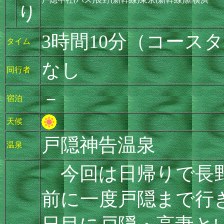
り
3時間10分（コースタ
タイム
なし
同行者
－
宿泊
天候
戸隠神告温泉
温泉
今回は日帰りで長野
前に一度戸隠まで行