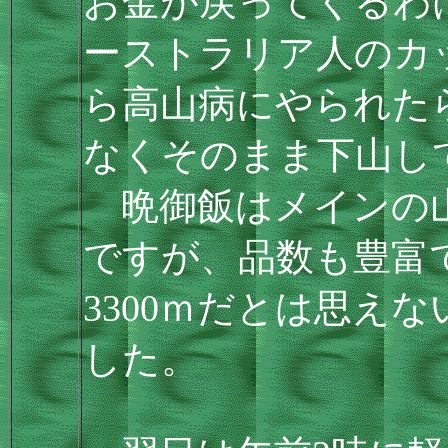
お金が戻ってくるわ
ーストラリア人のカ
ら高山病にやられた
なくそのまま下山し
晩御飯はメインの山
ですが、品数も豊富
3300ｍだとは思え
した。