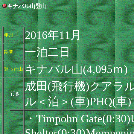
キナバル山登山
2016年11月
年月
一泊二日
期間
キナバル山(4,095ｍ)
登った山
成田(飛行機)クアラ
行き
ル＜泊＞(車)PHQ(車)Ti
・Timpohn Gate(0:30)U
Shelter(0:30)Mempenin