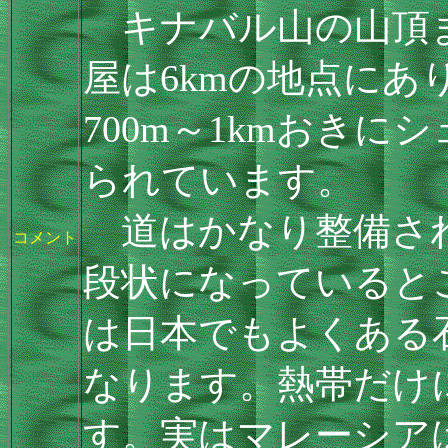
キナバル山の山頂まで
屋は6kmの地点にあ
700m～1kmおき
られています。
道はかなり整備され
コメント
段状になっていると
は日本でもよくある
なります。熱帯だけ
す。実はマレーシア