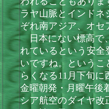
われることもありま
ラヤ山脈とインドネ
ぞれ南アジア、オセ
日本にない標高で、
れているという安全
いですね。というこ
らくなる11月下旬
金曜朝発・月曜午後
シア航空のダイヤ改