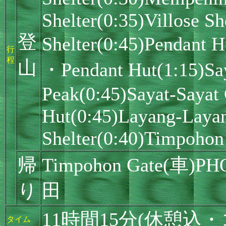
Shelter(0:35)Villose Sh
登
Shelter(0:45)Pendan
行
程
山
・Pendant Hut(1:15)Say
Peak(0:45)Sayat-Sayat
Hut(0:45)Layang-Layan
Shelter(0:40)Timpohon
帰
Timpohon Gate(
り
田
11時間15分(休憩込
タイム