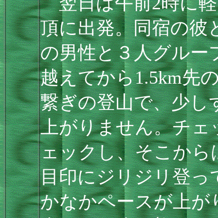
翌日は午前2時に軽
頂に出発。同宿の彼
の男性と３人グルー
越えてから1.5km
繋ぎの登山で、少し
上がりません。チェ
ェックし、そこから
目印にジリジリ登っ
かなかペースが上が