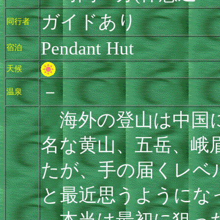
ガイドあり
同行者
Pendant Hut
宿泊
天候
－
温泉
海外の登山は中国に
名な黄山、五岳、峨
たが、手の届くレベ
と最近思うようにな
本当は最初に狙った