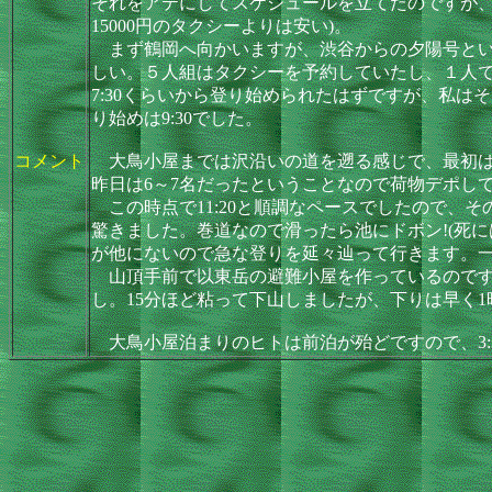
それをアテにしてスケジュールを立てたのですが、
15000円のタクシーよりは安い)。
まず鶴岡へ向かいますが、渋谷からの夕陽号とい
しい。５人組はタクシーを予約していたし、１人で
7:30くらいから登り始められたはずですが、私は
り始めは9:30でした。
コメント
大鳥小屋までは沢沿いの道を遡る感じで、最初は
昨日は6～7名だったということなので荷物デポし
この時点で11:20と順調なペースでしたので、
驚きました。巻道なので滑ったら池にドボン!(死
が他にないので急な登りを延々辿って行きます。
山頂手前で以東岳の避難小屋を作っているのです
し。15分ほど粘って下山しましたが、下りは早く
大鳥小屋泊まりのヒトは前泊が殆どですので、3:3