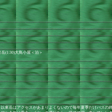
以東岳(1:30)大鳥小屋＜泊＞
以東岳はアクセスがあまりよくないので毎年夏季だけバスの終