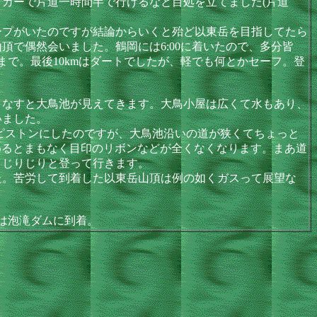
カーで片道一時間半で行けるなと目処を立てました(片道
プがいたのですが結論からいくと殆ど以東岳を目指してたら
で偶然会いました。鶴岡には6:00に着いたので、多分皆
ムまで。最後10kmはダートでしたが、軽でも何とかセーフ。登
なすと大鳥池が見えてきます。大鳥小屋は広くて水もあり、
いました。
のピストンにしたのですが、大鳥池沿いの道が狭くてちょっと
めるとまもなく目印のリボンなどが全くなくなります。まあ道
まじりじりと登って行きます。
た。苦労して到着した以東岳山頂は例の如くガスって展望な
には泡滝ダムに到着。