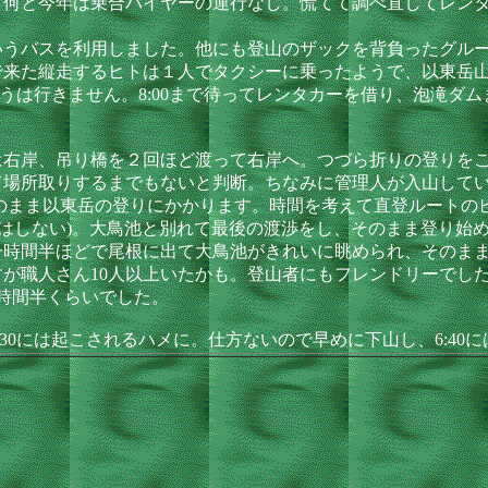
何と今年は乗合ハイヤーの運行なし。慌てて調べ直してレンタ
うバスを利用しました。他にも登山のザックを背負ったグルー
来た縦走するヒトは１人でタクシーに乗ったようで、以東岳山頂
そうは行きません。8:00まで待ってレンタカーを借り、泡滝ダ
右岸、吊り橋を２回ほど渡って右岸へ。つづら折りの登りをこ
て場所取りするまでもないと判断。ちなみに管理人が入山して
そのまま以東岳の登りにかかります。時間を考えて直登ルート
にはしない)。大鳥池と別れて最後の渡渉をし、そのまま登り始
一時間半ほどで尾根に出て大鳥池がきれいに眺められ、そのま
が職人さん10人以上いたかも。登山者にもフレンドリーでし
1時間半くらいでした。
0には起こされるハメに。仕方ないので早めに下山し、6:40