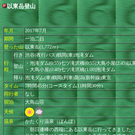
以東岳登山
年月
2017年7月
期間
一泊二日
登った山
以東岳(1,772ｍ)
行き
渋谷(夜行バス)鶴岡(車)泡滝ダム
行
・泡滝ダム(0:55)七ツ滝沢橋(0:55)大鳥小屋(2:45)
登山
程
・大鳥小屋(0:40)七ツ滝沢橋(1:00)泡滝ダム
帰り
泡滝ダム(車)鶴岡(列車)新潟(新幹線)東京
タイム
7時間45分(コースタイム11時間30分)
同行者
なし
宿泊
大鳥山荘
天候
温泉
かたくり温泉（ぼんぼ）
朝日連峰の西端にある以東岳に行ってきました。