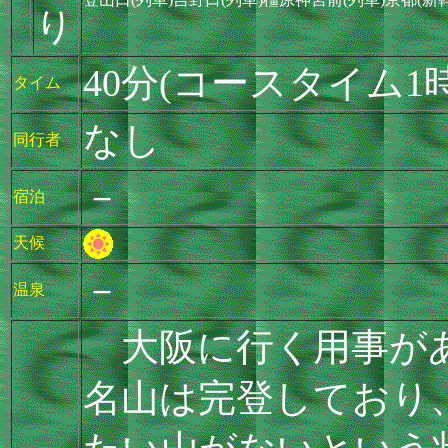
り
40分(コースタイム1
タイム
なし
同行者
－
宿泊
天候
－
温泉
大阪に行く用事があ
名山は完登しており