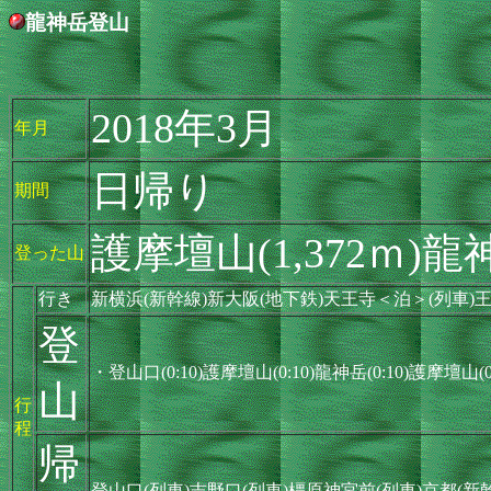
龍神岳登山
2018年3月
年月
日帰り
期間
護摩壇山(1,372ｍ)龍神
登った山
行き
新横浜(新幹線)新大阪(地下鉄)天王寺＜泊＞(列車)王
登
・登山口(0:10)護摩壇山(0:10)龍神岳(0:10)護摩壇山(
山
行
程
帰
登山口(列車)吉野口(列車)橿原神宮前(列車)京都(新