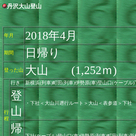
丹沢大山登山
2018年4月
年月
日帰り
期間
大山 (1,252ｍ)
登った山
行き
新横浜(列車)町田(列車)伊勢原(車)登山口(ケーブル
登
・下社＜大山川遡行ルート＞大山＜表参道＞下社
山
行
程
帰
下社(ケーブル)登山口(車)伊勢原(列車)町田(列車)