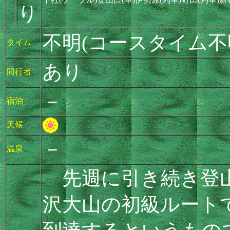
り
不明(コースタイム不
タイム
あり
同行者
－
宿泊
天候
－
温泉
先週に引き続き登山
沢大山の初級ルート