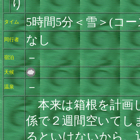
り
5時間5分＜雪＞(コー
タイム
なし
同行者
－
宿泊
天候
－
温泉
本来は箱根を計画し
係で２週間空いてし
るといけないから、