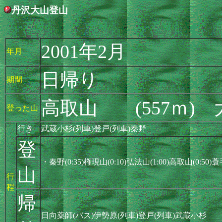
丹沢大山登山
2001年2月
年月
日帰り
期間
高取山 (557ｍ) 
登った山
行き
武蔵小杉(列車)登戸(列車)秦野
登
・秦野(0:35)権現山(0:10)弘法山(1:00)高取山(0:50)蓑
山
行
程
帰
日向薬師(バス)伊勢原(列車)登戸(列車)武蔵小杉