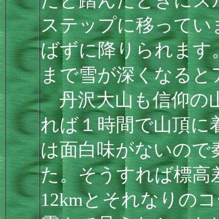
ステップに移ってい
ばずに降りられます
まで雪が深くなると
丹沢大山も信仰の山
れば１時間で山頂に
は面白味がないので
た。そうすれば標高差
12kmとそれなりの