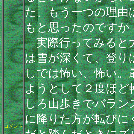
た。もう一つの理由
もと思ったのですが
実際行ってみると大
は雪が深くて、登り
しでは怖い、怖い。
ようとして２度ほど
しろ山歩きでバラン
に降りた方が転びに
コメント
だと踏んだときにズ