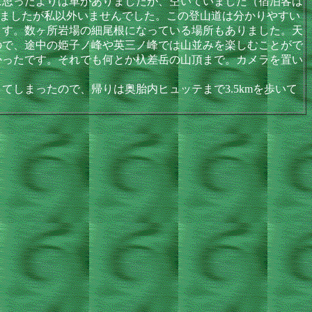
思ったよりは車がありましたが、空いていました（宿泊客は
乗りましたが私以外いませんでした。この登山道は分かりやすい
ます。数ヶ所岩場の細尾根になっている場所もありました。天
ので、途中の姫子ノ峰や英三ノ峰では山並みを楽しむことがで
かったです。それでも何とか杁差岳の山頂まで。カメラを置い
しまったので、帰りは奥胎内ヒュッテまで3.5kmを歩いて