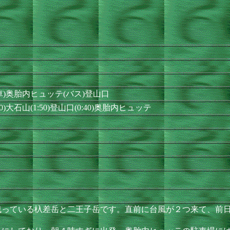
車)奥胎内ヒュッテ(バス)登山口
:50)大石山(1:50)登山口(0:40)奥胎内ヒュッテ
っている杁差岳と二王子岳です。直前に台風が２つ来て、前日