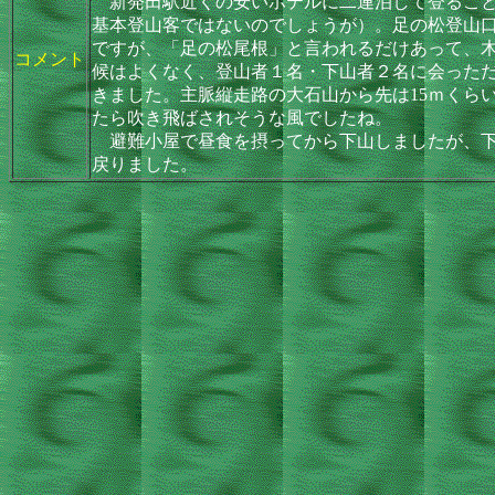
新発田駅近くの安いホテルに二連泊して登ること
基本登山客ではないのでしょうが）。足の松登山口
ですが、「足の松尾根」と言われるだけあって、
コメント
候はよくなく、登山者１名・下山者２名に会った
きました。主脈縦走路の大石山から先は15ｍくら
たら吹き飛ばされそうな風でしたね。
避難小屋で昼食を摂ってから下山しましたが、下山
戻りました。