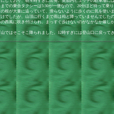
にしており、朝４時すぎに出発。奥胎内ヒュッテの駐車場には
までの乗合タクシーは5:30が一便なので、20分ほど待って
木の根が大量に這っていて、滑らないように歩くのに気を使い
だけでしたが、山頂に行くまで雨は殆ど降っていませんでした
いの西風に吹き付けられ、まっすぐ歩けないのがなかなか厳し
ではそこそこ降られました。12時すぎには登山口に戻ってきて