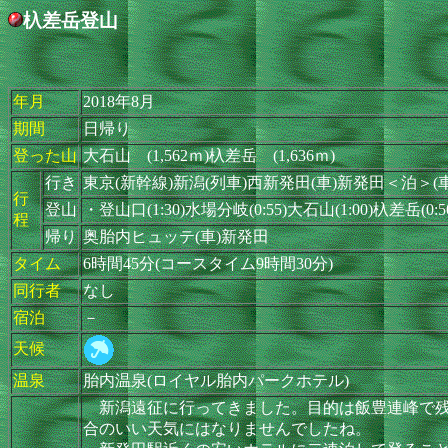
杁差岳登山
年月
2018年8月
期間
日帰り
登った山
大石山 (1,562ｍ)杁差岳 (1,636ｍ)
行き
東京(新幹線)新潟(列車)西新発田(車)新発田＜泊＞(
行
登山
・登山口(1:30)水場分岐(0:55)大石山(1:00)杁差岳(0
程
帰り
奥胎内ヒュッテ(車)新発田
タイム
6時間45分(コースタイム9時間30分)
同行者
なし
宿泊
－
天候
温泉
胎内温泉(ロイヤル胎内パークホテル)
新潟遠征に行ってきました。目的は飯豊連峰で残
合のいい天気にはなりませんでしたね。