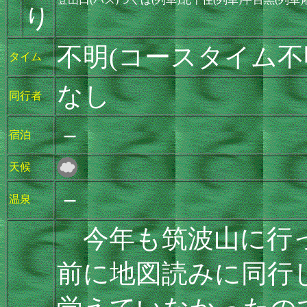
り
不明(コースタイム不
タイム
なし
同行者
－
宿泊
天候
－
温泉
今年も筑波山に行っ
前に地図読みに同行