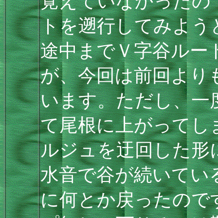
覚えていなかったの
トを遡行してみよう
途中までＶ字谷ルー
が、今回は前回より
います。ただし、一
て尾根に上がってし
ルジュを迂回した形
水音で谷が続いてい
に何とか戻ったので