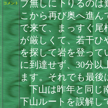
プ無しに下りるのは
コメント
こから再び奥へ進ん
で来て、まっすぐ尾
が厳しくて、若干ひ
を探して岩を登って
に到達せず、30分
ます。それでも最後
下山は昨年と同じ南
下山ルートを誤解し