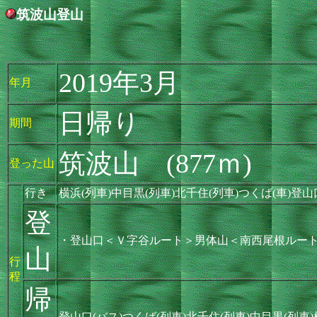
筑波山登山
2019年3月
年月
日帰り
期間
筑波山 (877ｍ)
登った山
行き
横浜(列車)中目黒(列車)北千住(列車)つくば(車)登山
登
・登山口＜Ｖ字谷ルート＞男体山＜南西尾根ルー
山
行
程
帰
登山口(バス)つくば(列車)北千住(列車)中目黒(列車