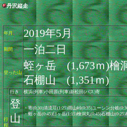
丹沢縦走
2019年5月
年月
一泊二日
期間
蛭ヶ岳 (1,673ｍ)檜洞
登った山
石棚山 (1,351ｍ)
行き
横浜(列車)小田原(列車)新松田(バス)寄
登
・寄(0:30)清流荘(1:25)雨山峠(0:35)ユーシン分岐(0
・蛭ヶ岳(0:45)臼ヶ岳(1:15)檜洞丸(0:45)石棚山(0:25
山
行
程