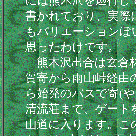
には熊木沢を遡行し
書かれており、実際
もバリエーションぽ
思ったわけです。
熊木沢出合は玄倉林
質寄から雨山峠経由
ら始発のバスで寄(や
清流荘まで、ゲート
山道に入ります。こ