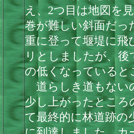
え、2つ目は地図を
巻が難しい斜面だっ
重に登って堰堤に飛
リとしましたが、後
の低くなっていると
道らしき道もないの
少し上がったところ
て最終的に林道跡の
に到達しました。カ