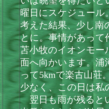
いは眺望を得たいと
曜日にスケジュール
考えた結果、少し南
とに。事情があって
苫小牧のイオンモー
面へ向かいます。浦
って5kmで楽古山
少なく、この日は私
翌日も雨が残るとい