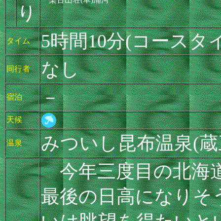
り
5時間10分(コースタイ
タイム
なし
同行者
－
宿泊
天候
みついし昆布温泉(蔵
温泉
今年三度目の北海道
最後の日高になりそ