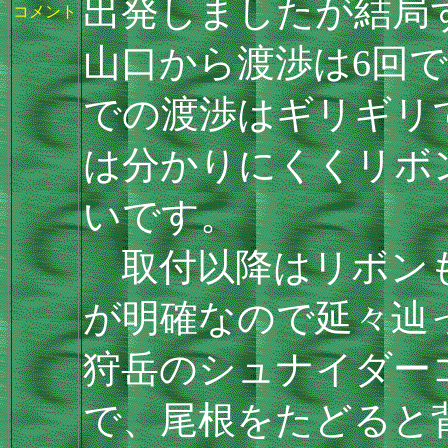
出発しましたが結局
コメント
山口から渡渉は6回
での渡渉はギリギリ
は分かりにくくリボ
いです。
取付以降はリボンも
が明確なので延々辿
狩岳のシュナイダー
で、尾根をたどると