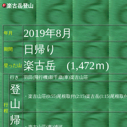
楽古岳登山
2019年8月
年月
日帰り
期間
楽古岳 (1,472ｍ)
登った山
行き
羽田(飛行機)新千歳(車)楽古山荘
登
・楽古山荘(0:55)尾根取付(2:15)楽古岳(1:15)尾根取付
山
行
程
帰
・楽古山荘(車)浦河