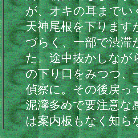
が、オキの耳までい
天神尾根を下ります
づらく、一部で渋滞
た。途中抜かしなが
の下り口をみつつ、
偵察に。その後戻っ
泥濘多めで要注意な
は案内板もなく知ら