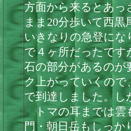
方面から来るとあっ
まま20分歩いて西
いきなりの急登にな
で４ヶ所だったです
石の部分があるのが
ク上がっていくので、
で到達しました。し
トマの耳までは雲
門・朝日岳もしっか