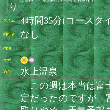
り
4時間35分(コースタ
タイム
なし
同行者
－
宿泊
天候
水上温泉
温泉
この週は本当は富士
定だったのですが、