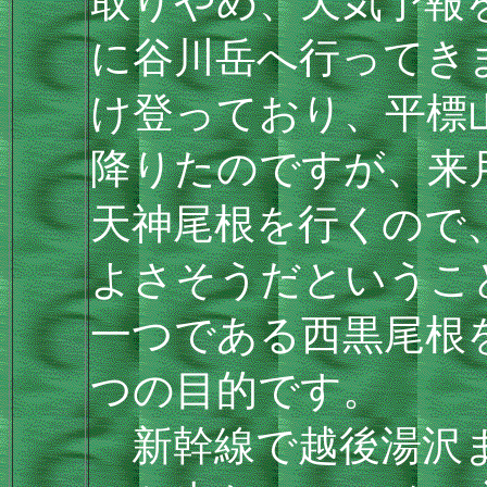
取りやめ、天気予報
に谷川岳へ行ってき
け登っており、平標
降りたのですが、来
天神尾根を行くので
よさそうだというこ
一つである西黒尾根
つの目的です。
新幹線で越後湯沢ま