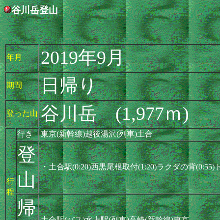
谷川岳登山
2019年9月
年月
日帰り
期間
谷川岳 (1,977ｍ)
登った山
行き
東京(新幹線)越後湯沢(列車)土合
登
・土合駅(0:20)西黒尾根取付(1:20)ラクダの背(0:55)
山
行
程
帰
土合駅(バス)水上駅(列車)高崎(新幹線)東京