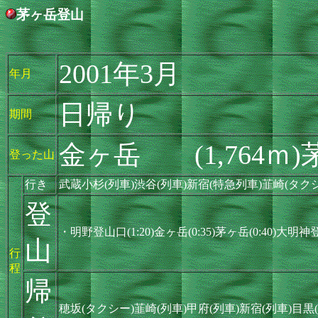
茅ヶ岳登山
2001年3月
年月
日帰り
期間
金ヶ岳 (1,764ｍ)
登った山
行き
武蔵小杉(列車)渋谷(列車)新宿(特急列車)韮崎(タク
登
・明野登山口(1:20)金ヶ岳(0:35)茅ヶ岳(0:40)大明
山
行
程
帰
穂坂(タクシー)韮崎(列車)甲府(列車)新宿(列車)目黒