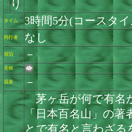
り
3時間5分(コースタイ
タイム
なし
同行者
－
宿泊
天候
－
温泉
茅ヶ岳が何で有名
「日本百名山」の著
とで有名と言わざるを