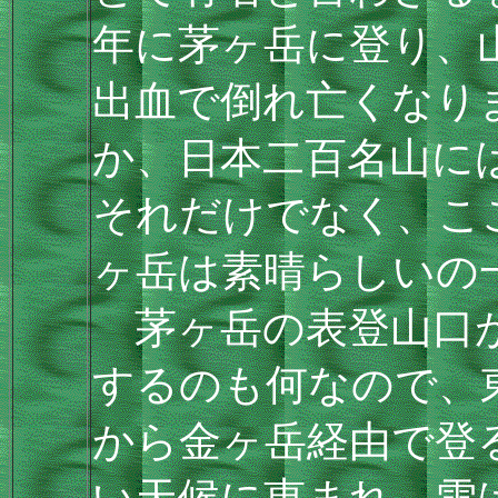
年に茅ヶ岳に登り、
出血で倒れ亡くなり
か、日本二百名山に
それだけでなく、こ
ヶ岳は素晴らしいの
茅ヶ岳の表登山口が
するのも何なので、
から金ヶ岳経由で登
い天候に恵まれ、雪