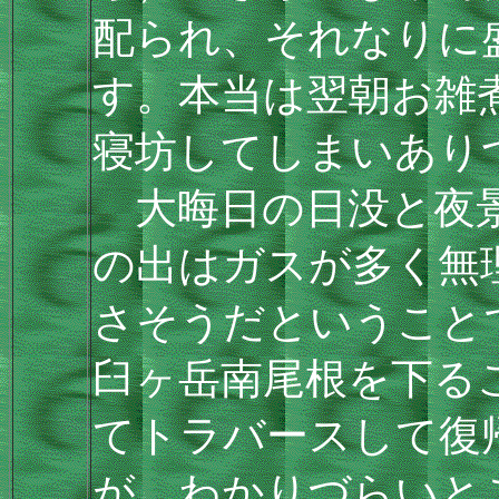
配られ、それなりに
す。本当は翌朝お雑
寝坊してしまいあり
大晦日の日没と夜景
の出はガスが多く無
さそうだということ
臼ヶ岳南尾根を下る
てトラバースして復
が、わかりづらいと