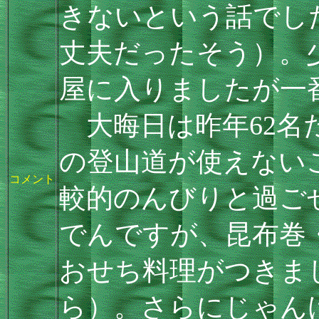
きないという話でし
丈夫だったそう）。
屋に入りましたが一
大晦日は昨年62名
の登山道が使えない
コメント
較的のんびりと過ご
でんですが、昆布巻
おせち料理がつきま
ら）。さらにじゃん