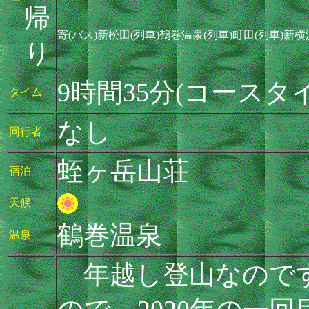
帰
寄(バス)新松田(列車)鶴巻温泉(列車)町田(列車)新横
り
9時間35分(コースタイ
タイム
なし
同行者
蛭ヶ岳山荘
宿泊
天候
鶴巻温泉
温泉
年越し登山なのです