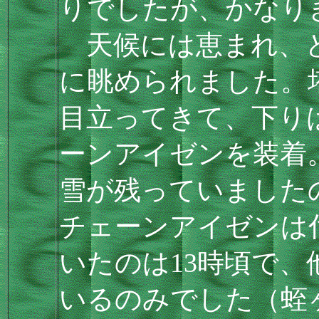
りでしたが、かなり
天候には恵まれ、ど
に眺められました。
目立ってきて、下り
ーンアイゼンを装着
雪が残っていました
チェーンアイゼンは
いたのは13時頃で
いるのみでした（蛭