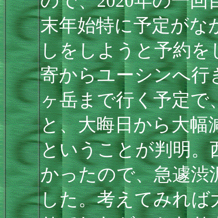
ので、2020年の一
末年始特に予定がな
しをしようと予約を
寄からユーシンへ行
ヶ岳まで行く予定で
と、大晦日から大幅減便
ということが判明。西
かったので、急遽渋
した。考えてみれば