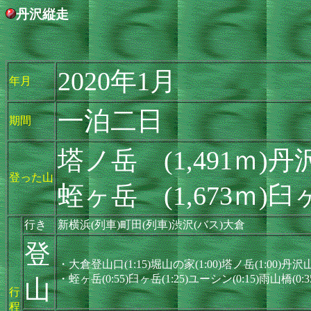
丹沢縦走
2020年1月
年月
一泊二日
期間
塔ノ岳 (1,491ｍ)丹沢
登った山
蛭ヶ岳 (1,673ｍ)臼ヶ
行き
新横浜(列車)町田(列車)渋沢(バス)大倉
登
・大倉登山口(1:15)堀山の家(1:00)塔ノ岳(1:00)丹沢
・蛭ヶ岳(0:55)臼ヶ岳(1:25)ユーシン(0:15)雨山橋(0:3
山
行
程