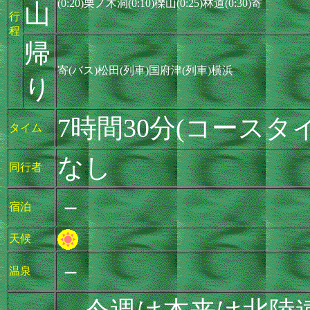
(0:20)栗ノ木洞(0:10)櫟山(0:25)林道(0:30)寄
山
行
程
帰
寄(バス)松田(列車)国府津(列車)横浜
り
7時間30分(コースタイ
タイム
なし
同行者
－
宿泊
天候
－
温泉