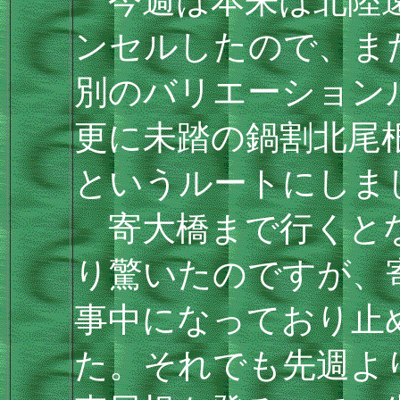
今週は本来は北陸遠
ンセルしたので、ま
別のバリエーション
更に未踏の鍋割北尾
というルートにしま
寄大橋まで行くとな
り驚いたのですが、
事中になっており止
た。それでも先週よ