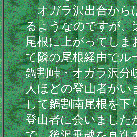
オガラ沢出合からは
るようなのですが、
尾根に上がってしま
て隣の尾根経由でル
鍋割峠・オガラ沢分
人ほどの登山者がい
して鍋割南尾根を下
登山者に会いました
で、後沢乗越を直進