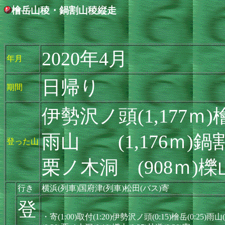
檜岳山稜・鍋割山稜縦走
2020年4月
年月
日帰り
期間
伊勢沢ノ頭(1,177ｍ)
雨山 (1,176ｍ)鍋割
登った山
栗ノ木洞 (908ｍ)
行き
横浜(列車)国府津(列車)松田(バス)寄
登
・寄(1:00)取付(1:20)伊勢沢ノ頭(0:15)檜岳(0:25)雨