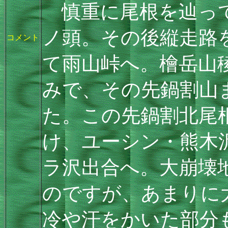
慎重に尾根を辿って
ノ頭。その後縦走路
コメント
て雨山峠へ。檜岳山
みで、その先鍋割山
た。この先鍋割北尾
け、ユーシン・熊木
ラ沢出合へ。大崩壊
のですが、あまりに
冷や汗をかいた部分