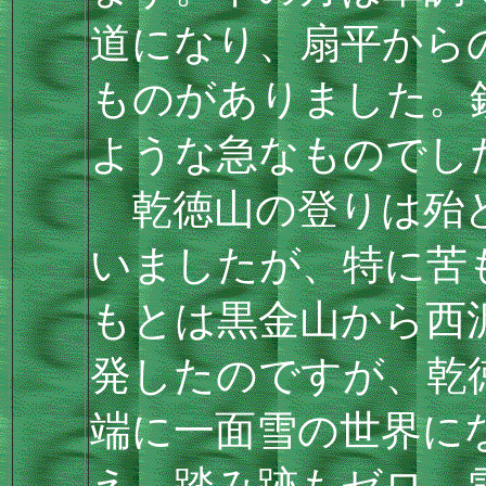
道になり、扇平から
ものがありました。
ような急なものでし
乾徳山の登りは殆ど
いましたが、特に苦
もとは黒金山から西
発したのですが、乾
端に一面雪の世界に
え、踏み跡もゼロ。