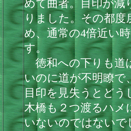
めて曲者。目印が減
りました。その都度
め、通常の4倍近い
す。
徳和への下りも道は
いのに道が不明瞭で
目印を見失うとどう
木橋も２つ渡るハメ
いないのではないで