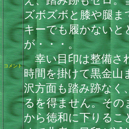
ズボズボと膝や腿ま
キーでも履かないと
が・・・。
幸い目印は整備され
コメント
時間を掛けて黒金山
沢方面も踏み跡なく
るを得ません。その
から徳和に下りるこ