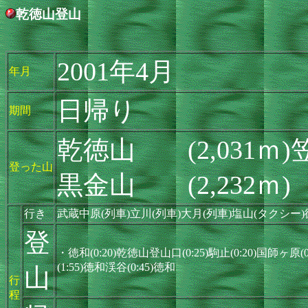
乾徳山登山
2001年4月
年月
日帰り
期間
乾徳山 (2,031ｍ)
登った山
黒金山 (2,232ｍ)
行き
武蔵中原(列車)立川(列車)大月(列車)塩山(タクシー
登
・徳和(0:20)乾徳山登山口(0:25)駒止(0:20)国師ヶ原(0:
(1:55)徳和渓谷(0:45)徳和
山
行
程