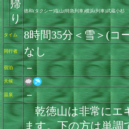
帰
徳和(タクシー)塩山(特急列車)横浜(列車)武蔵小杉
り
8時間35分＜雪＞(コ
タイム
なし
同行者
－
宿泊
天候
－
温泉
乾徳山は非常にエキ
ます。下の方は単調