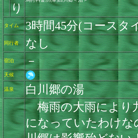
り
3時間45分(コースタ
タイム
なし
同行者
－
宿泊
天候
白川郷の湯
温泉
梅雨の大雨により九
になっていたわけな