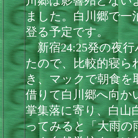
川郷は影響殆どない
ました。白川郷で一
登る予定です。
新宿24:25発の夜
たので、比較的寝られ
き、マックで朝食を
借りて白川郷へ向か
掌集落に寄り、白山
ってみると「大雨の