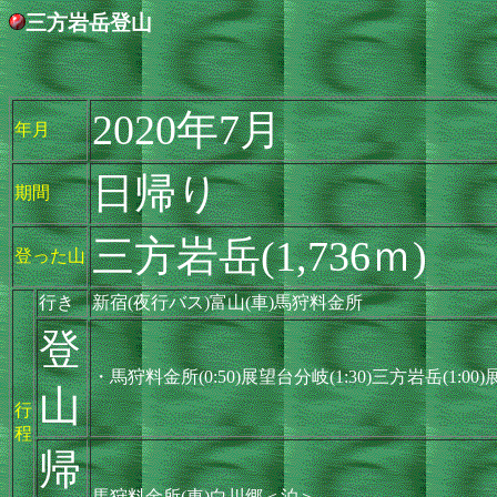
三方岩岳登山
2020年7月
年月
日帰り
期間
三方岩岳(1,736ｍ)
登った山
行き
新宿(夜行バス)富山(車)馬狩料金所
登
・馬狩料金所(0:50)展望台分岐(1:30)三方岩岳(1:00
山
行
程
帰
馬狩料金所(車)白川郷＜泊＞