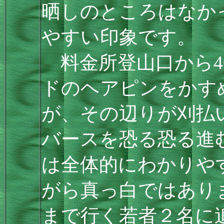
晒しのところはなか
やすい印象です。
料金所登山口から4
ドのヘアピンをかす
が、その辺りが刈払
バースを恐る恐る進
は全体的にわかりや
がら真っ白ではあり
まで行く若者２名に