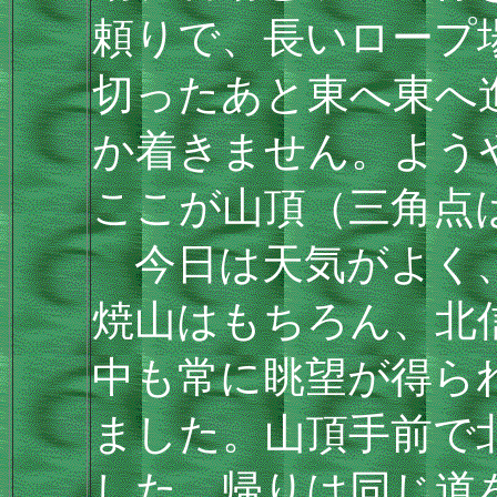
頼りで、長いロープ
切ったあと東へ東へ
か着きません。よう
ここが山頂（三角点は
今日は天気がよく、
焼山はもちろん、北
中も常に眺望が得ら
ました。山頂手前で
した。帰りは同じ道