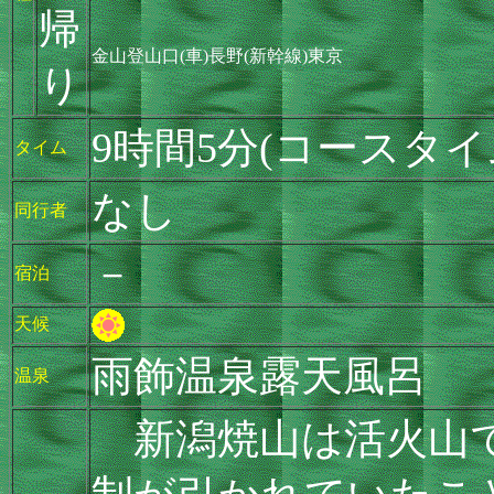
帰
金山登山口(車)長野(新幹線)東京
り
9時間5分(コースタイム
タイム
なし
同行者
－
宿泊
天候
雨飾温泉露天風呂
温泉
新潟焼山は活火山で、20