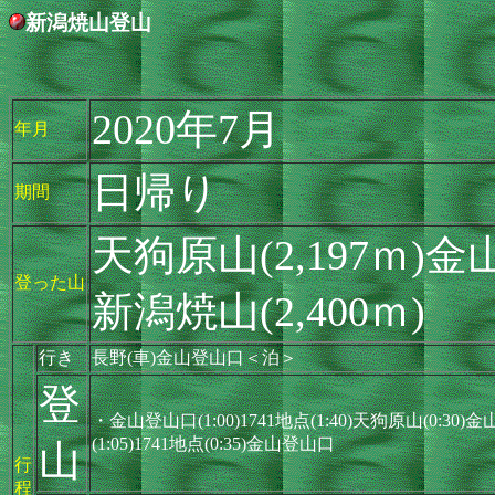
新潟焼山登山
2020年7月
年月
日帰り
期間
天狗原山(2,197ｍ)金
登った山
新潟焼山(2,400ｍ)
行き
長野(車)金山登山口＜泊＞
登
・金山登山口(1:00)1741地点(1:40)天狗原山(0:30)金山
(1:05)1741地点(0:35)金山登山口
山
行
程