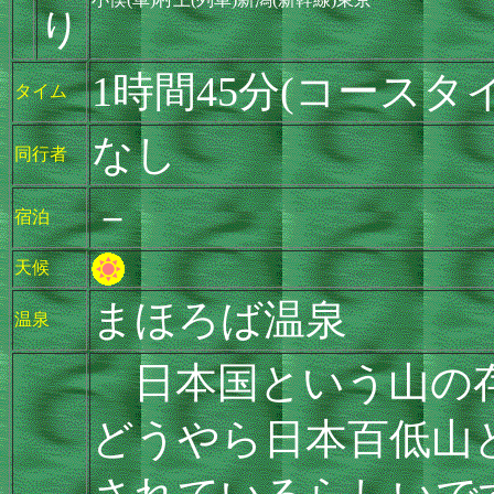
り
1時間45分(コースタ
タイム
なし
同行者
－
宿泊
天候
まほろば温泉
温泉
日本国という山の存
どうやら日本百低山