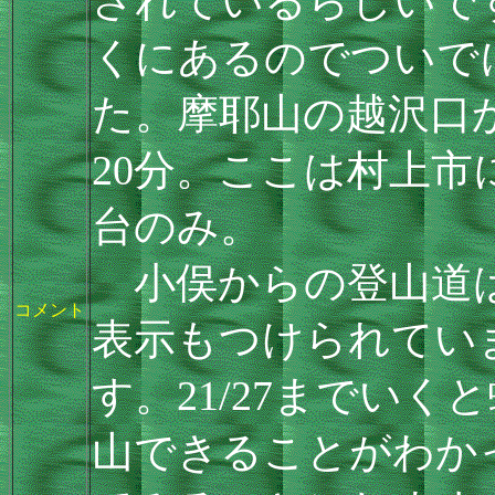
されているらしいです
くにあるのでついで
た。摩耶山の越沢口
20分。ここは村上市
台のみ。
小俣からの登山道は
コメント
表示もつけられてい
す。21/27までい
山できることがわか