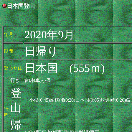
日本国登山
2020年9月
年月
日帰り
期間
日本国 (555ｍ)
登った山
行き
雷峠(車)小俣
登
・小俣(0:45)蛇逃峠(0:20)日本国(0:05)蛇逃峠(0:20
山
行
程
帰
小俣(車)村上(列車)新潟(新幹線)東京