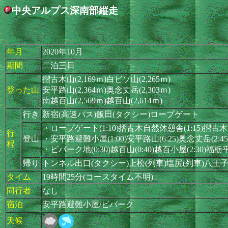
中央アルプス深南部縦走
年月
2020年10月
期間
二泊三日
摺古木山(2,169ｍ)白ビソ山(2,265ｍ)
登った山
安平路山(2,364ｍ)奥念丈岳(2,303ｍ)
南越百山(2,569ｍ)越百山(2,614ｍ)
行き
新宿(高速バス)飯田(タクシー)ロープゲート
・ロープゲート(1:10)摺古木自然休憩舎(1:15)摺古木
行
登山
・安平路避難小屋(1:00)安平路山(6:25)奥念丈岳(2:
程
・ビバーク地(0:30)越百山(0:40)越百小屋(2:30)福栃
帰り
トンネル出口(タクシー)上松(列車)塩尻(列車)八王子
タイム
19時間25分(コースタイム不明)
同行者
なし
宿泊
安平路避難小屋/ビバーク
天候