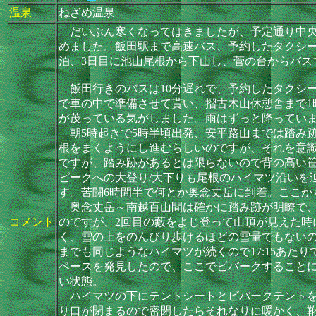
温泉
ねざめ温泉
だいぶん寒くなってはきましたが、予定通り中央
めました。飯田駅まで高速バス、予約したタクシ
泊、3日目に池山尾根から下山し、菅の台からバス
飯田行きのバスは10分遅れで、予約したタクシー
で車の中で準備させて貰い、摺古木山休憩舎まで1
が茂っている気がしました。雨はずっと降ってい
朝5時起きで5時半頃出発、安平路山までは踏み
根をまくようにし進むらしいのですが、それを意
ですが、踏み跡があるとは限らないので背の高い
ピークへの大登り/大下りも尾根のハイマツ沿いを
す。苦闘6時間半で何とか奥念丈岳に到着。ここか
奥念丈岳～南越百山間は確かに踏み跡が明瞭で、
コメント
のですが、2回目の藪をよじ登って山頂が見えた
く、雪の上をのんびり歩けるほどの雪量でもないの
までも同じようなハイマツが続くので17:15あ
ペースを発見したので、ここでビバークすること
い状態。
ハイマツの下にテントシートとビバークテントを
り口が閉まるので密閉したらそれなりに暖かく、