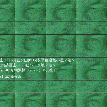
山(1:00)白ビソ山(0:35)安平路避難小屋＜泊＞
45)南越百山(0:35)ビバーク地＜泊＞
平(0:40)今朝沢橋(0:20)トンネル出口
(列車)新横浜