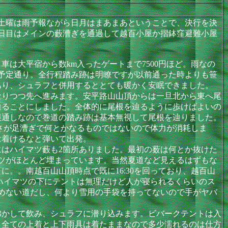
土曜は雨予報ながら日月はまあまあということで、決行を決
日目はメインの藪漕ぎを通過して越百小屋か摺鉢窪避難小屋
は大平宿から数km入ったゲートまで7500円ほど。雨なの
は予定通り。全行程踏み跡は明瞭ですが以前通った時よりも笹
あり、シュラフと併用するととても暖かく安眠できました。
なりつつ先へ進みます。安平路山山頂からは一旦北から東へ尾
辿ることにしました。全体的に尾根を辿るように歩けばよいの
根通しなので巻道の踏み跡は基本無視して尾根を辿りました。
さが足漕ぎで何とかなるものではないので体力が消耗しま
は着けるなと弾いて出発。
はハイマツ藪も2箇所ありました。最初の薮は何とか抜けた
ツがほとんど埋まっています。当然夏道など見えるはずもな
。。南越百山山頂時点で既に16:30を回っており、越百山
たハイマツの下にテントは無理だけど人が寝られるくらいのス
めない道だし、何より雪用の手袋を持ってないので手がヤバ
かして飲み、シュラフに潜り込みます。ビバークテントは入
。全ての上着と上下雨具は着たままなので多少濡れるのは仕方