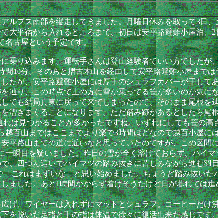
アルプス南部を縦走してきました。月曜日休みを取って3日、
ーで大平宿から入れるところまで、初日は安平路避難小屋泊、2
で名古屋という予定です。
に乗り込みます。運転手さんは登山経験者でいい方でしたが、車
時間10分。そのあと摺古木山を経由して安平路避難小屋まで
ましたが、安平路避難小屋には厚手のシュラフカバーが干して
跡を辿り、この時点で上の方に雪が乗ってる笹が多いのが気に
識しても結局真東に戻って来てしまったので、そのまま尾根を
笹を漕ぎまくることになります。ただ踏み跡があるとしたら尾
辿れば見つかることが多かったですね。いずれにしても笹の高
ら越百山まではここまでより楽で3時間ほどなので越百小屋に
安平路山までの道に近いなと思っていたのですが、この区間に
時に一瞬目を疑いました。昨日の雪が全く溶けておらず、ハイマ
で、四つん這いでハイマツの踏み抜きに苦しみながら進む羽目に
たりで「これはまずいな」と思い始めました。ちょうど踏み抜い
にしました。あと1時間かからず着けそうだけど日が暮れては進
広げ、ワイヤーは入れずにマットとシュラフ。コーヒーだけ沸
靴下を脱いだ足指と手の指は体温で徐々に復活出来た感じです