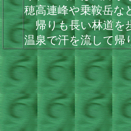
穂高連峰や乗鞍岳な
帰りも長い林道を歩
温泉で汗を流して帰