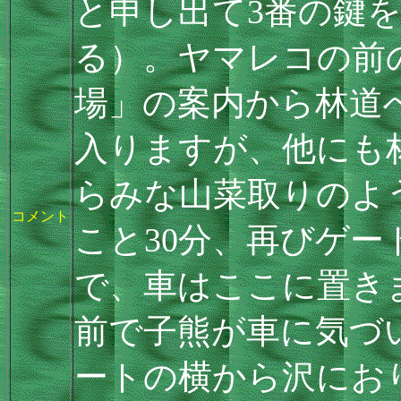
と申し出て3番の鍵
る）。ヤマレコの前
場」の案内から林道
入りますが、他にも
らみな山菜取りのよ
コメント
こと30分、再びゲ
で、車はここに置き
前で子熊が車に気づ
ートの横から沢にお