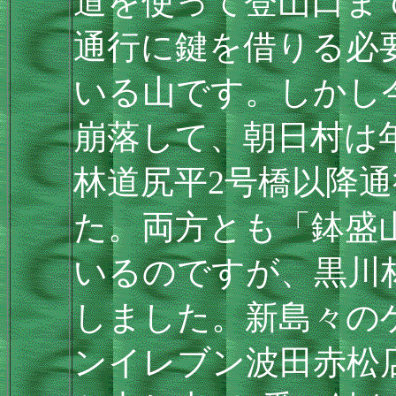
道を使って登山口ま
通行に鍵を借りる必
いる山です。しかし今
崩落して、朝日村は
林道尻平2号橋以降
た。両方とも「鉢盛
いるのですが、黒川
しました。新島々の
ンイレブン波田赤松