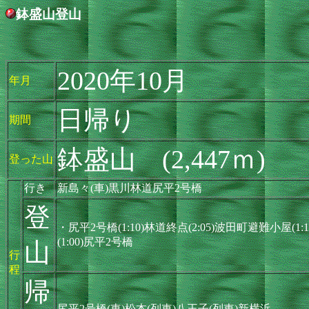
鉢盛山登山
2020年10月
年月
日帰り
期間
鉢盛山 (2,447ｍ)
登った山
行き
新島々(車)黒川林道尻平2号橋
登
・尻平2号橋(1:10)林道終点(2:05)波田町避難小屋(1:1
(1:00)尻平2号橋
山
行
程
帰
尻平2号橋(車)松本(列車)八王子(列車)新横浜