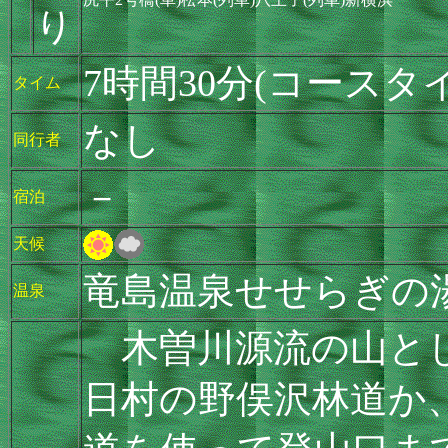
り
7時間30分(コースタ
タイム
なし
同行者
－
宿泊
天候
竜島温泉せせらぎの
温泉
木曽川源流の山とし
日村の野俣沢林道か