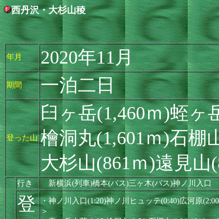
西丹沢・大杉山稜
2020年11月
年月
一泊二日
期間
臼ヶ岳(1,460ｍ)蛭ヶ岳(
檜洞丸(1,601ｍ)石棚山(
登った山
大杉山(861ｍ)遠見山(
行き
新横浜(列車)橋本(バス)三ヶ木(バス)神ノ川入口
登
・神ノ川入口(1:20)神ノ川ヒュッテ(0:40)広河原(2:00
＞