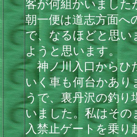
客が何組かいました
朝一便は道志方面へ
で、なるほどと思い
ようと思います。
神ノ川入口からひた
いく車も何台かあり
うで、裏丹沢の釣り
いました。私はその
入禁止ゲートを乗り