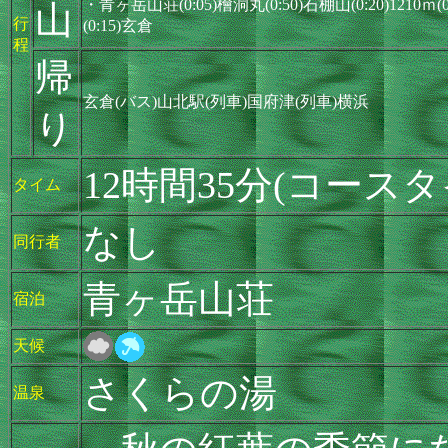
・青ヶ岳山荘(0:05)檜洞丸(0:50)石棚山(0:20)1210ｍ
山
行
(0:15)玄倉
程
帰
玄倉(バス)山北駅(列車)国府津(列車)横浜
り
12時間35分(コース
タイム
なし
同行者
青ヶ岳山荘
宿泊
天候
さくらの湯
温泉