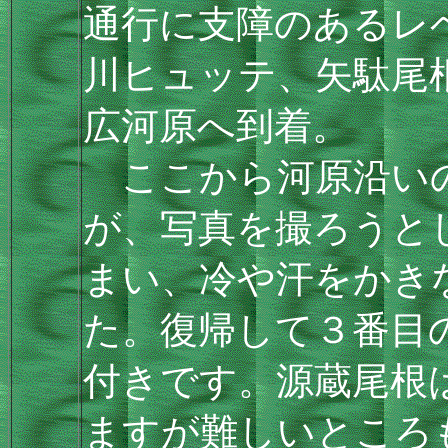
通行に支障のあるレ
川ヒュッテ、矢駄尾
広河原へ到着。
ここから河原沿いの
が、写真を撮ろうと
まい、冷や汗をかき
た。復帰して３番目
付きです。源蔵尾根
ますが難しいところ