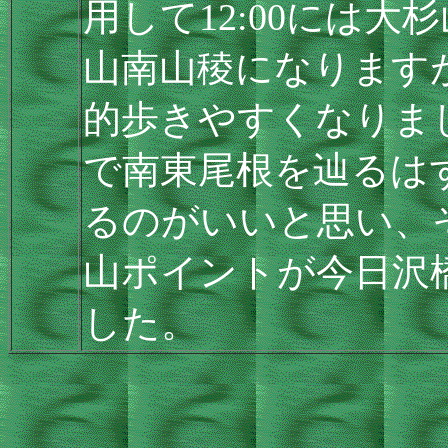
用して12:00には
山南山稜になります
的歩きやすくなりま
で南東尾根を辿るは
るのがいいと思い、
山ポイントが今日沢
した。