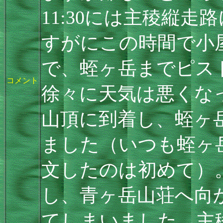
11:30には主稜縦
すがにこの時間で小
で、蛭ヶ岳までピス
コメント
徐々に天気は悪くな
山頂に到着し、蛭ヶ
ました（いつも蛭ヶ
文したのは初めて）
し、青ヶ岳山荘へ向
てしまいました。主