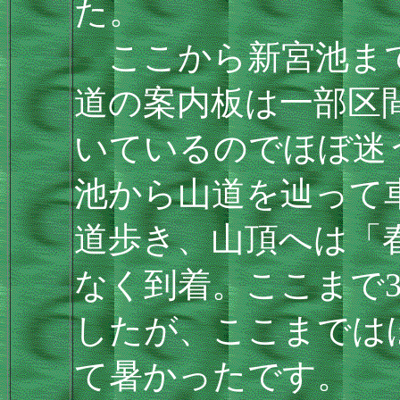
た。
ここから新宮池まで
道の案内板は一部区
いているのでほぼ迷
池から山道を辿って
道歩き、山頂へは「
なく到着。ここまで3
したが、ここまでは
て暑かったです。