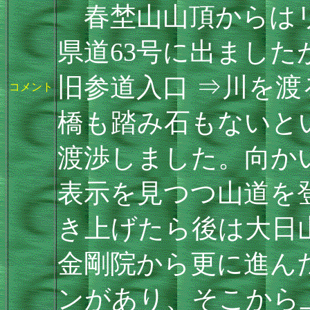
春埜山山頂からはリ
県道63号に出まし
旧参道入口 ⇒川を
コメント
橋も踏み石もないと
渡渉しました。向か
表示を見つつ山道を
き上げたら後は大日
金剛院から更に進ん
ンがあり、そこから