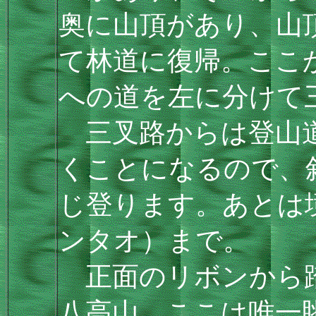
奥に山頂があり、山
て林道に復帰。ここ
への道を左に分けて
三叉路からは登山道
くことになるので、
じ登ります。あとは
ンタオ）まで。
正面のリボンから踏
八高山、ここは唯一