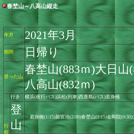
春埜山～八高山縦走
2021年3月
年月
日帰り
期間
春埜山(883ｍ)大日山(
登った山
八高山(832ｍ)
行き
横浜(夜行バス)浜松(列車)西鹿島(バス)若身橋
登
・若身橋(1:15)新宮池(2:00)春埜山(1:15)金剛院(0:30
山
行
程