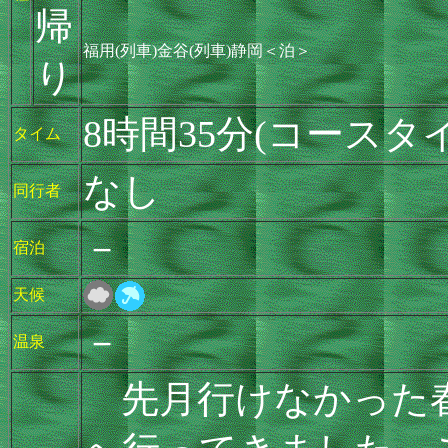
帰
福用(列車)金谷(列車)静岡＜泊＞
り
8時間35分(コースタ
タイム
なし
同行者
－
宿泊
天候
－
温泉
先月行けなかった春