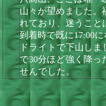
山々が望めました。
れており、迷うこと
到着時で既に17:0
ドライトで下山しま
で30分ほど強く降
せんでした。