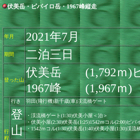
伏美岳・ピパイロ岳・1967峰縦走
2021年7月
年月
二泊三日
期間
伏美岳 (1,792ｍ)ピ
登った山
1967峰 (1,967ｍ)
行き
羽田(飛行機)新千歳(車)渓流橋ゲート
登
・渓流橋ゲート(1:30)伏美小屋＜泊＞
・伏美小屋(2:30)伏美岳(1:25)1542ｍコル(2:00)ピパ
山
・1542ｍコル(1:30)伏美岳(1:40)伏美小屋(1:30)渓
行
程