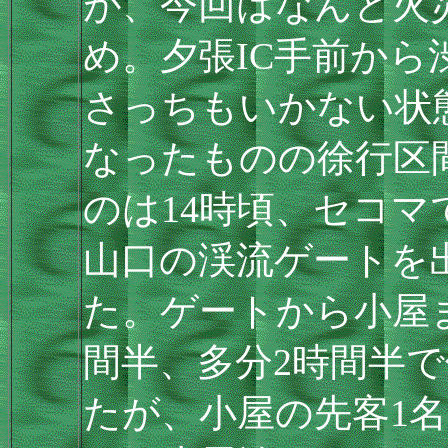
が、今回はなんと火
め。夕張IC手前か
さっちもいかない状
なったものの徐行区
のは14時頃、セコ
山口の渓流ゲートを
た。ゲートから小屋
間半、多分2時間半
たが、小屋の先客1