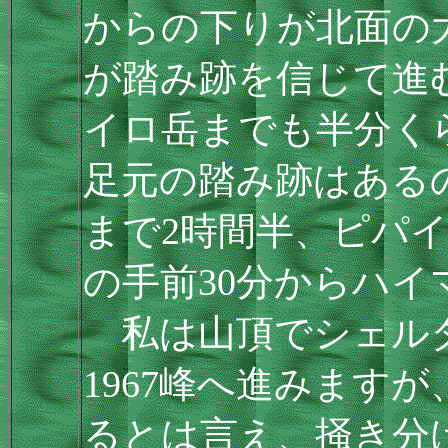
からの下りが北面の
が踏み跡を信じて進
イロ岳までも半分く
足元の踏み跡はある
まで2時間半、ピパ
の手前30分からハイ
私は山頂でシェル
1967峰へ進みますが
るとは言え、掻き分