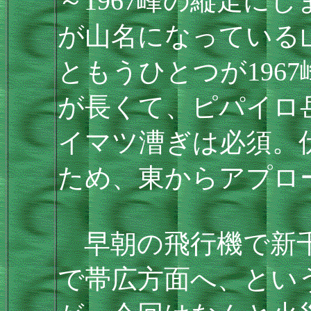
～1967峰の縦走に
が山名になっている山
ともうひとつが196
が長くて、ピパイロ
イマツ漕ぎは必須。
ため、東からアプロ
早朝の飛行機で新千
で帯広方面へ、とい