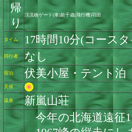
帰
渓流橋ゲート(車)新千歳(飛行機)羽田
り
17時間10分(コースタ
タイム
なし
同行者
伏美小屋・テント泊
宿泊
天候
新嵐山荘
温泉
今年の北海道遠征1