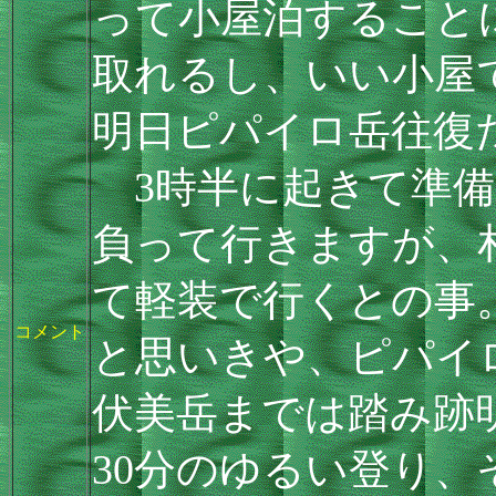
って小屋泊すること
取れるし、いい小屋
明日ピパイロ岳往復
3時半に起きて準備
負って行きますが、
て軽装で行くとの事
コメント
と思いきや、ピパイロ
伏美岳までは踏み跡
30分のゆるい登り