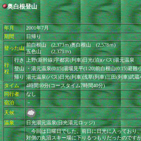
奥白根登山
年月
2001年7月
期間
日帰り
前白根山 (2,373ｍ)奥白根山 (2,578ｍ)
登った山
五色山 (2,379ｍ)
行き
上野(新幹線)宇都宮(列車)日光(泊)(バス)湯元温泉
行
登山
・湯元温泉(0:15)湯場見平(1:20)前白根山(0:15)避難小屋
程
帰り
湯元温泉(バス)日光(列車)浅草(列車)三田(列車)武
タイム
4時間10分(コースタイム7時間40分)
同行者
なし
宿泊
－
天候
温泉
日光湯元温泉(日光湯元ロッジ)
今回は日曜日でした。前日に日光に入っており、日
対側の丸沼スキー場に下りるつもりだったのですが、