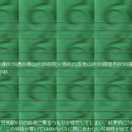
(0:35)奥白根山(0:20)弥陀ヶ池(0:25)五色山(0:10)国境平(0:50
蔵小杉
光駅6:15の始発に乗るつもりが寝坊してしまい、結果的に7:
この寝坊が響いて14:00のバスに間に合わない可能性が出てきた