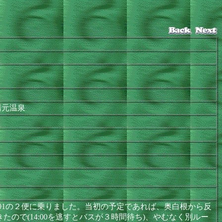
)湯元温泉
01の２便に乗りました。当初の予定であれば、奥白根から反
ので(14:00を逃すとバスが３時間待ち)、やむなく別ルー