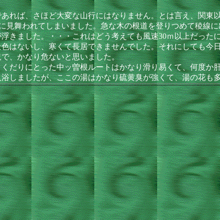
あれば、さほど大変な山行にはなりません。とは言え、関東以
)に見舞われてしまいました。急な木の根道を登りつめて稜線
浮きました。・・・これはどう考えても風速30ｍ以上だった
色はないし、寒くて長居できませんでした。それにしても今日は
況で、かなり危ないと思いました。
くだりにとった中ッ曽根ルートはかなり滑り易くて、何度か
浴しましたが、ここの湯はかなり硫黄臭が強くて、湯の花も