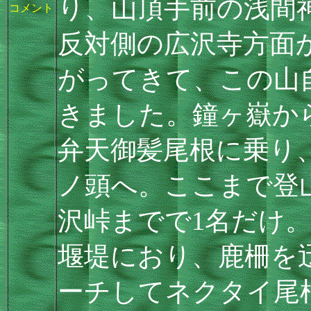
り、山頂手前の浅間
コメント
反対側の広沢寺方面
がってきて、この山
きました。鐘ヶ嶽か
弁天御髪尾根に乗り
ノ頭へ。ここまで登
沢峠までで1名だけ
堰堤におり、鹿柵を
ーチしてネクタイ尾