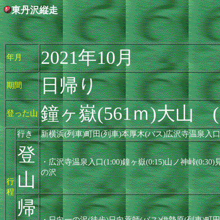
東丹沢縦走
2021年10月
年月
日帰り
期間
鐘ヶ嶽(561ｍ)大山 (1
登った山
行き
新横浜(列車)町田(列車)本厚木(バス)広沢寺温泉入
登
・広沢寺温泉入口(1:00)鐘ヶ嶽(0:15)山ノ神峠(0:30)見晴
の沢
山
行
程
帰
・日向一の沢(徒歩)日向薬師(バス)伊勢原(列車)町田