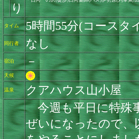
り
5時間55分(コースタ
タイム
なし
同行者
－
宿泊
天候
クアハウス山小屋
温泉
今週も平日に特殊事
ぜいになったので、