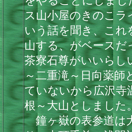
をやることにしまし
ス山小屋のきのこラ
いう話を聞き、これ
山する、がベースだ
茶寮石尊がいいらし
～二重滝～日向薬師
ていないから広沢寺
根～大山としました
鐘ヶ嶽の表参道は大