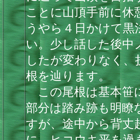
ことに山頂手前に休
うやら４日かけて黒
い。少し話した後中
したが変わりなく、
根を辿ります。
この尾根は基本笹に
部分は踏み跡も明瞭
すが、途中から背丈
に。ヒコウキ平を過