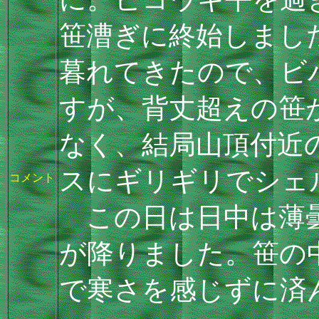
笹漕ぎに終始しまし
暮れてきたので、ビ
すが、背丈超えの笹
なく、結局山頂付近
スにギリギリでシェ
コメント
この日は日中は薄曇
が降りました。笹の
で寒さを感じずに済