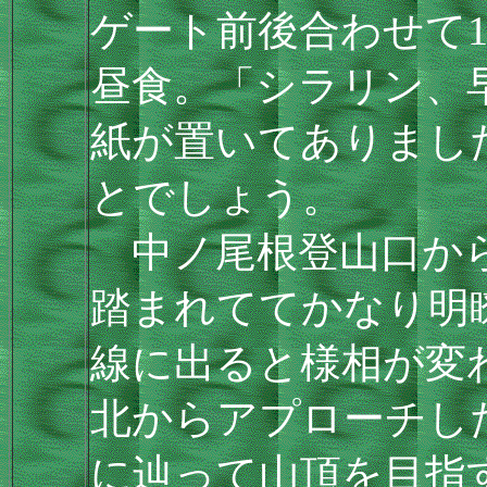
ゲート前後合わせて1
昼食。「シラリン、
紙が置いてありまし
とでしょう。
中ノ尾根登山口から
踏まれててかなり明
線に出ると様相が変
北からアプローチし
に辿って山頂を目指