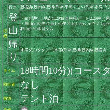
行き
新横浜(新幹線)豊橋(列車)平岡＜泊＞(列車)水窪(
登
・白倉通行止地点(1:20)白倉権現ゲート(2:20)中ノ尾根
・黒山(2:20)黒沢山(1:30)中又山(1:20)シャウヅ山(0:3
山
林山(0:50)水窪ダム
行
程
帰
水窪ダム(タクシー)水窪(列車)豊橋(新幹線)新横浜
り
18時間10分)(コース
タイム
なし
同行者
テント泊
宿泊
天候