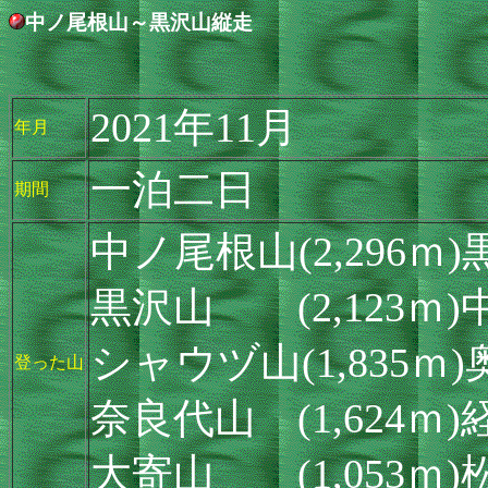
中ノ尾根山～黒沢山縦走
2021年11月
年月
一泊二日
期間
中ノ尾根山(2,296ｍ
黒沢山 (2,123ｍ)
シャウヅ山(1,835ｍ)
登った山
奈良代山 (1,624ｍ
大寄山 (1,053ｍ)