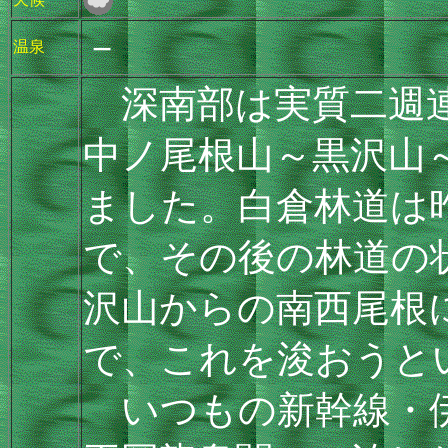
－
温泉
深南部は実質二週連
中ノ尾根山～黒沢山
ました。白倉林道は
で、その後の林道の
沢山からの南西尾根に
で、これを浚おうと
いつもの新幹線・伊