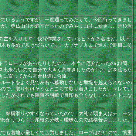
ているようですが、一度通ってみたくて、今回行ってきまし
たが、尊仏山荘が満室だったのでみやま山荘に変更し、箒杉沢
の左を入ります。伐採作業をしているヒトが３名ほど、以下
倒木も多めで歩きづらいです。大ブナノ丸まで進んで鹿柵にそ
トラロープがあったりしたので、本当に厄介だったのは3箇
ス出来ないので自分で大きく高巻きしたのが1つ、沢を渡るた
丸に寄ってから玄倉林道に合流。
ルートをよく見て左右へ移動しないと堰堤を越えられないの
いので、取り付けそうなところで取り着きましたが、ザレてい
ましたがそれでも踏跡不明瞭で目印も全くなし。ヘトヘトにな
、結構滑りやすくなっていたので、太礼ノ頭まえはチェーン
がわかりづらく、尾根の分岐も曖昧なので結構苦労しました。
でも着地が厳しくて苦労しました。ロープはないので、慎重