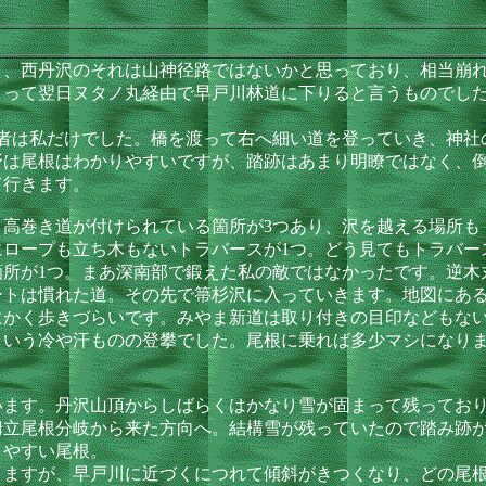
、西丹沢のそれは山神径路ではないかと思っており、相当崩れ
まって翌日ヌタノ丸経由で早戸川林道に下りると言うものでし
者は私だけでした。橋を渡って右へ細い道を登っていき、神社
野は尾根はわかりやすいですが、踏跡はあまり明瞭ではなく、
て行きます。
高巻き道が付けられている箇所が3つあり、沢を越える場所も
ロープも立ち木もないトラバースが1つ。どう見てもトラバー
箇所が1つ。まあ深南部で鍛えた私の敵ではなかったです。逆木
トは慣れた道。その先で箒杉沢に入っていきます。地図にある
にかく歩きづらいです。みやま新道は取り付きの目印などもな
という冷や汗ものの登攀でした。尾根に乗れば多少マシになり
ます。丹沢山頂からしばらくはかなり雪が固まって残っており
栂立尾根分岐から来た方向へ。結構雪が残っていたので踏み跡
きやすい尾根。
ますが、早戸川に近づくにつれて傾斜がきつくなり、どの尾根