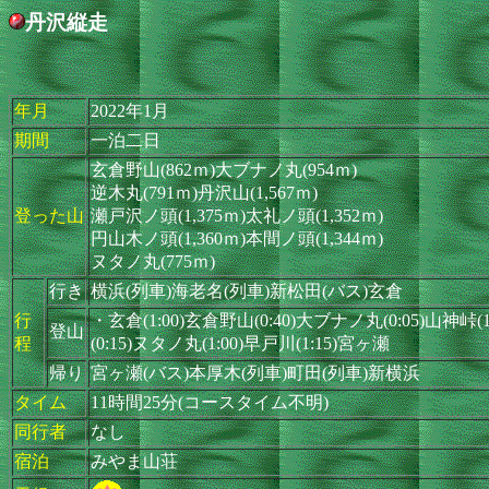
丹沢縦走
年月
2022年1月
期間
一泊二日
玄倉野山(862ｍ)大ブナノ丸(954ｍ)
逆木丸(791ｍ)丹沢山(1,567ｍ)
登った山
瀬戸沢ノ頭(1,375ｍ)太礼ノ頭(1,352ｍ)
円山木ノ頭(1,360ｍ)本間ノ頭(1,344ｍ)
ヌタノ丸(775ｍ)
行き
横浜(列車)海老名(列車)新松田(バス)玄倉
行
・玄倉(1:00)玄倉野山(0:40)大ブナノ丸(0:05)山神峠(1
登山
程
(0:15)ヌタノ丸(1:00)早戸川(1:15)宮ヶ瀬
帰り
宮ヶ瀬(バス)本厚木(列車)町田(列車)新横浜
タイム
11時間25分(コースタイム不明)
同行者
なし
宿泊
みやま山荘