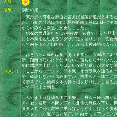
天候
温泉
別所の湯
東丹沢の有名な廃道と言えば書策新道だとすると
た。当初の計画は小丸北尾根経由で尊仏山荘に泊
からのみやま新道に変更しました。
始発の西丹沢行きは9割程度、玄倉で下りた登山
にも林業用と思えるジグザグ道を登ります。玄倉
って南を下ると山神峠、ここから山神径路に入っ
歩きづらい箇所は多々ありますが、大崩壊により
所。距離は短いけど巻けないし落ちたらヤバいのに
めに堰堤の上に下りたはいいが登り返しが大変な
コメント
ここからユーシン、熊木沢、オガラ沢を辿るルー
で、確認しながら進みますが、熊木沢と一緒でと
て尋常でない傾斜を木の幹と根を頼りによじ登る
って丹沢山に到着。
みやま山荘は朝食後に出発し、丹沢三峰へ向かい
アイゼン着用。本間ノ頭から北側の尾根を下り、
ヌタノ丸に続く尾根に乗ればようやくしばらく歩
ヌタノ丸を過ぎると早戸川へ向かって下っていき