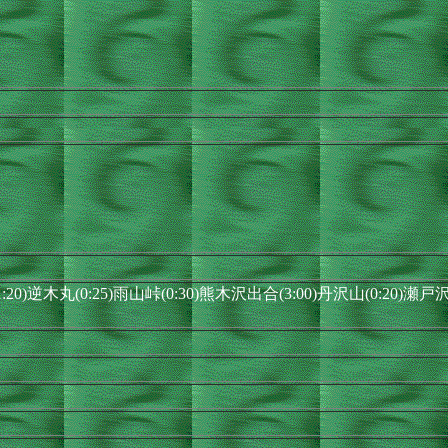
:20)逆木丸(0:25)雨山峠(0:30)熊木沢出合(3:00)丹沢山(0:20)瀬戸