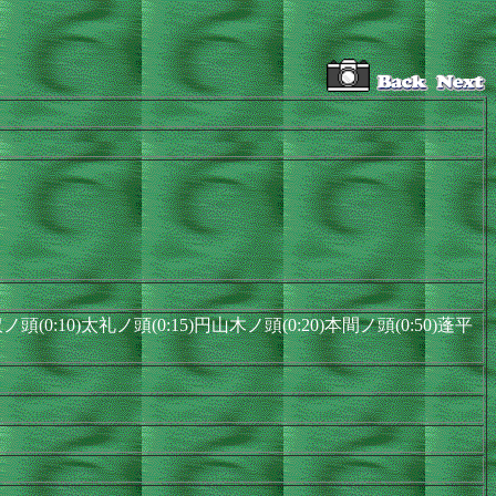
沢ノ頭(0:10)太礼ノ頭(0:15)円山木ノ頭(0:20)本間ノ頭(0:50)蓬平