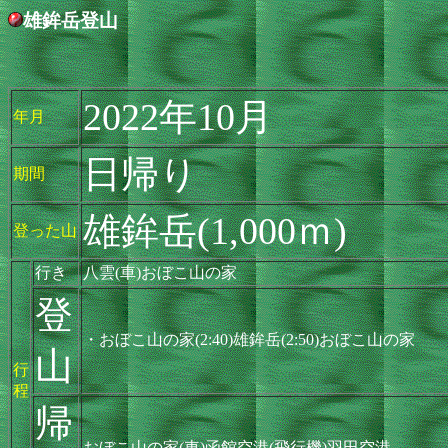
雄鉾岳登山
2022年10月
年月
日帰り
期間
雄鉾岳(1,000ｍ)
登った山
行き
八雲(車)おぼこ山の家
登
・おぼこ山の家(2:40)雄鉾岳(2:50)おぼこ山の家
山
行
程
帰
おぼこ山の家(車)函館空港(飛行機)羽田空港