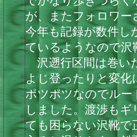
でかなり歩きづらく
が、またフォロワー
今年も記録が数件し
ているようなので沢
沢遡行区間は巻いた
よじ登ったりと変化
ポツポツなのでルー
しました。渡渉もギ
ても困らない沢靴で