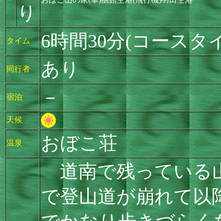
り
6時間30分(コースタ
タイム
あり
同行者
－
宿泊
天候
おぼこ荘
温泉
道南で残っている山
で登山道が崩れて以