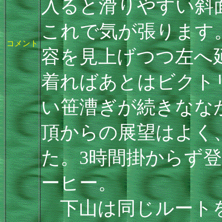
入ると滑りやすい斜
これで気が張ります
コメント
容を見上げつつ左へ
着ればあとはビクト
い笹漕ぎが続きなな
頂からの展望はよく
た。3時間掛からず
ーヒー。
下山は同じルートを