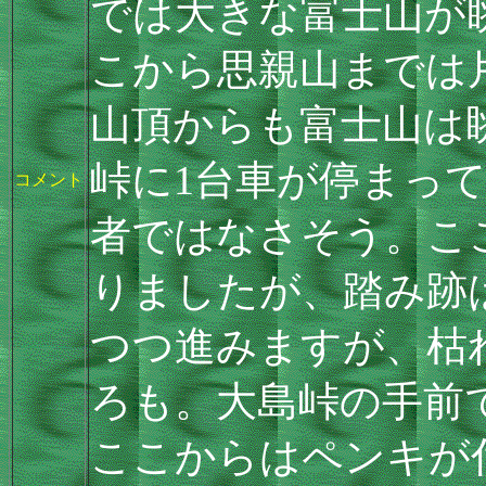
では大きな富士山が
こから思親山までは
山頂からも富士山は
峠に1台車が停まっ
コメント
者ではなさそう。こ
りましたが、踏み跡
つつ進みますが、枯
ろも。大島峠の手前
ここからはペンキが