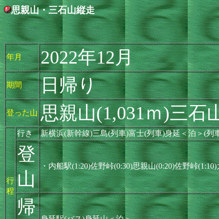
思親山・三石山縦走
2022年12月
年月
日帰り
期間
思親山(1,031ｍ)三石山(
登った山
行き
新横浜(新幹線)三島(列車)富士(列車)身延＜泊＞(列
登
・内船駅(1:20)佐野峠(0:30)思親山(0:20)佐野峠(1:10
山
行
程
帰
身延駅(バス)身延山＜泊＞