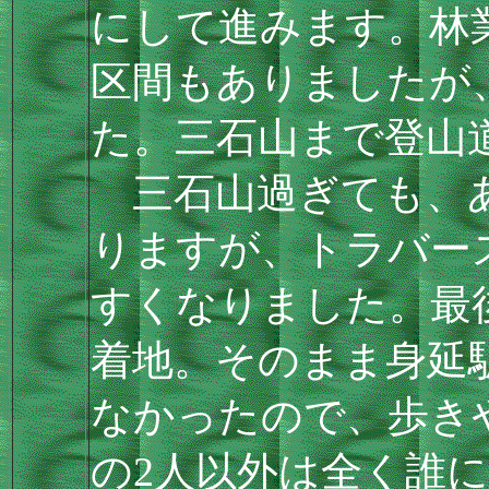
にして進みます。林
区間もありましたが
た。三石山まで登山
三石山過ぎても、あ
りますが、トラバー
すくなりました。最
着地。そのまま身延
なかったので、歩き
の2人以外は全く誰