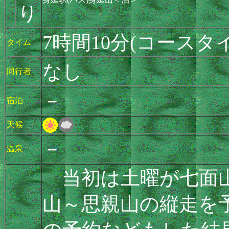
り
7時間10分(コースタ
タイム
なし
同行者
－
宿泊
天候
－
温泉
当初は土曜が七面山
山～思親山の縦走を