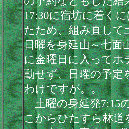
の予約などもした結
17:30に宿坊に着
たため、組み直して
日曜を身延山～七面
に金曜日に入ってホ
動せず、日曜の予定
わけですが。。
土曜の身延発7:15
こからひたすら林道