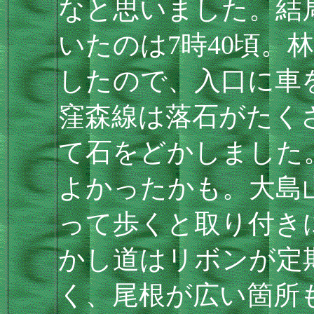
なと思いました。結
いたのは7時40頃。
したので、入口に車
窪森線は落石がたく
て石をどかしました
よかったかも。大島
って歩くと取り付き
かし道はリボンが定
く、尾根が広い箇所