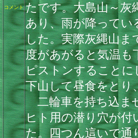
たです。大島山～灰
コメント
あり、雨が降ってい
した。実際灰縄山ま
度があがると気温も
ピストンすることに
下山して昼食をとり
二輪車を持ち込ませ
ヒト用の潜り穴が付
た。四つん這いで通