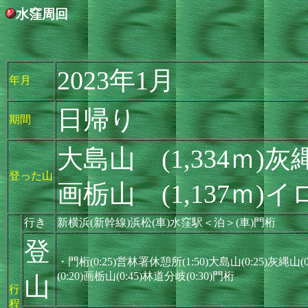
水窪周回
2023年1月
年月
日帰り
期間
大島山 (1,334ｍ)灰縄
登った山
画栃山 (1,137ｍ)イロ
行き
新横浜(新幹線)浜松(車)水窪駅＜泊＞(車)門桁
登
・門桁(0:25)営林署休憩所(1:50)大島山(0:25)灰縄山(0
(0:20)画栃山(0:45)林道分岐(0:30)門桁
山
行
程