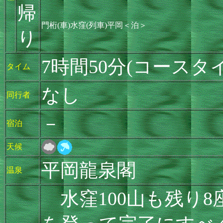
帰
門桁(車)水窪(列車)平岡＜泊＞
り
7時間50分(コースタ
タイム
なし
同行者
－
宿泊
天候
平岡龍泉閣
温泉
水窪100山も残り8