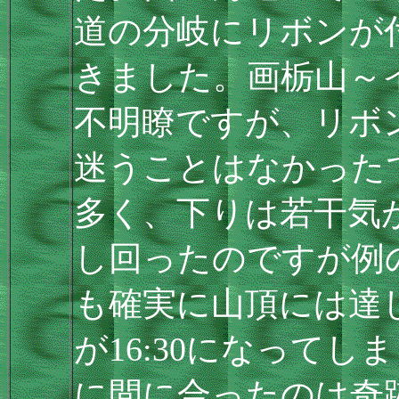
道の分岐にリボンが
きました。画栃山～
不明瞭ですが、リボ
迷うことはなかった
多く、下りは若干気
し回ったのですが例
も確実に山頂には達
が16:30になってし
に間に合ったのは奇