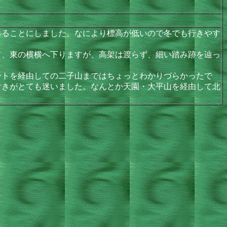
ることにしました。なにより標高が低いので冬でも行きやす
、東の横横へ下りますが、高架は渡らず、細い踏み跡を辿っ
トを経由しての二子山まではちょっとわかりづらかったで
付きがとても迷いました。なんとか天園・大平山を経由して北