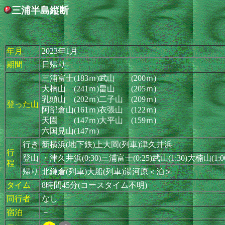
三浦半島縦断
年月
2023年1月
期間
日帰り
三浦富士(183ｍ)武山 (200ｍ)
大楠山 (241ｍ)畠山 (205ｍ)
乳頭山 (202ｍ)二子山 (209ｍ)
登った山
阿部倉山(161ｍ)衣張山 (122ｍ)
天園 (147ｍ)大平山 (159ｍ)
六国見山(147ｍ)
行き
新横浜(地下鉄)上大岡(列車)津久井浜
行
登山
・津久井浜(0:30)三浦富士(0:25)武山(1:30)大楠山(1:0
程
帰り
北鎌倉(列車)大船(列車)湯河原＜泊＞
タイム
8時間45分(コースタイム不明)
同行者
なし
宿泊
－