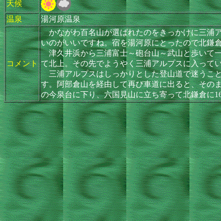
天候
温泉
湯河原温泉
かながわ百名山が選ばれたのをきっかけに三浦ア
いのがいいですね。宿を湯河原にとったので北鎌倉駅
津久井浜から三浦富士～砲台山～武山と歩いて一
コメント
て北上。その先でようやく三浦アルプスに入って
三浦アルプスはしっかりとした登山道で迷うこと
す。阿部倉山を経由して再び車道に出ると、その
の今泉台に下り、六国見山に立ち寄って北鎌倉に16