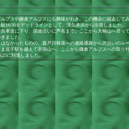
ルプスや鎌倉アルプスにも興味がわき、この機会に縦走してみ
16:30をデッドラインとして、津久井浜から出発しました。
旦車道に下り、国道沿いに芦名まで。ここから大楠山へ登って
いきました。
はなかったものの、森戸川林道への連絡通路から沢沿いのルー
まま逗子駅を越えて衣張山へ。ここから鎌倉アルプスへの取り
:25に到達しました。