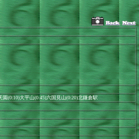
)天園(0:10)大平山(0:45)六国見山(0:20)北鎌倉駅