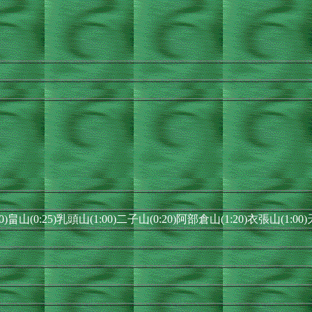
0)畠山(0:25)乳頭山(1:00)二子山(0:20)阿部倉山(1:20)衣張山(1:00