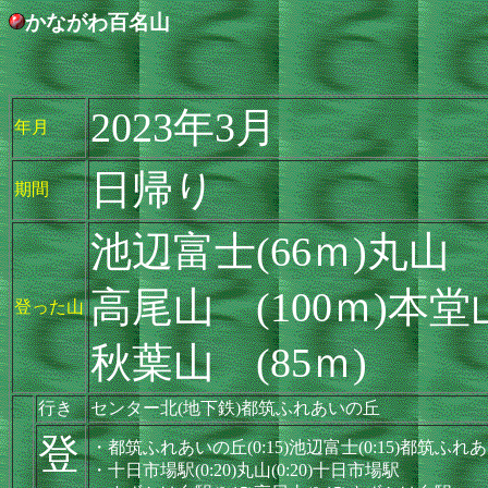
かながわ百名山
2023年3月
年月
日帰り
期間
池辺富士(66ｍ)丸山 
高尾山 (100ｍ)本堂山
登った山
秋葉山 (85ｍ)
行き
センター北(地下鉄)都筑ふれあいの丘
登
・都筑ふれあいの丘(0:15)池辺富士(0:15)都筑ふれ
・十日市場駅(0:20)丸山(0:20)十日市場駅