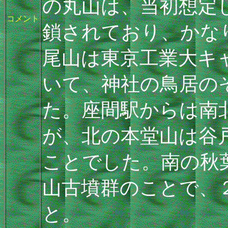
の丸山は、当初想定
コメント
鎖されており、かな
尾山は東京工業大キ
いて、神社の鳥居の
た。座間駅からは南
が、北の本堂山は谷
ことでした。南の秋
山古墳群のことで、
と。