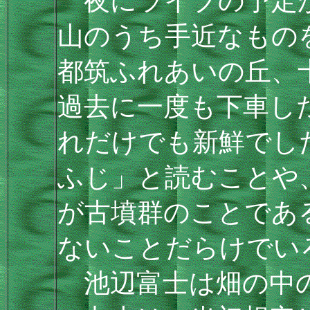
夜にライブの予定が
山のうち手近なもの
都筑ふれあいの丘、
過去に一度も下車し
れだけでも新鮮でし
ふじ」と読むことや
が古墳群のことであ
ないことだらけでい
池辺富士は畑の中の