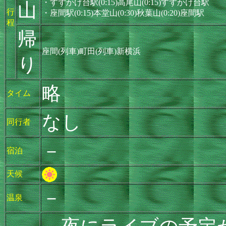
・すずかけ台駅(0:15)高尾山(0:15)すずかけ台駅
山
行
・座間駅(0:15)本堂山(0:30)秋葉山(0:20)座間駅
程
帰
座間(列車)町田(列車)新横浜
り
略
タイム
なし
同行者
－
宿泊
天候
－
温泉