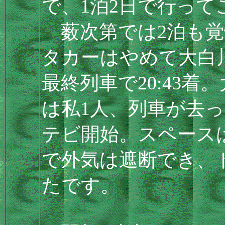
で、1泊2日で行って
薮次第では2泊も覚
タカーはやめて大白
最終列車で20:43
は私1人、列車が去っ
テビ開始。スペース
で外気は遮断でき、
たです。