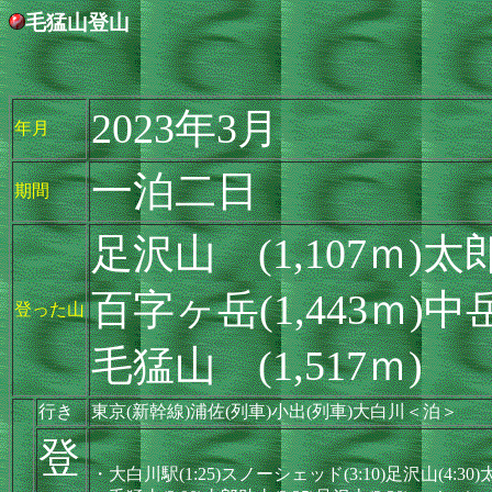
毛猛山登山
2023年3月
年月
一泊二日
期間
足沢山 (1,107ｍ)太郎
百字ヶ岳(1,443ｍ)中
登った山
毛猛山 (1,517ｍ)
行き
東京(新幹線)浦佐(列車)小出(列車)大白川＜泊＞
登
・大白川駅(1:25)スノーシェッド(3:10)足沢山(4:30