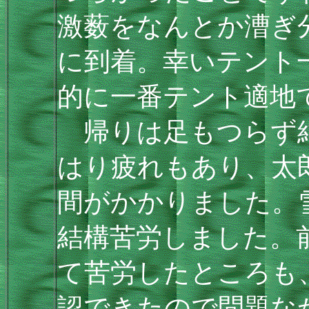
激薮をなんとか漕ぎ
に到着。幸いテント
的に一番テント適地
帰りは足もつらず結
はり疲れもあり、太
間がかかりました。
結構苦労しました。
て苦労したところも
認できたので問題な