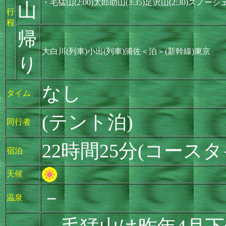
・毛猛山(2:00)太郎助山(3:35)足沢山(2:30)スノーシ
山
行
程
帰
大白川(列車)小出(列車)浦佐＜泊＞(新幹線)東京
り
なし
タイム
(テント泊)
同行者
22時間25分(コース
宿泊
天候
－
温泉