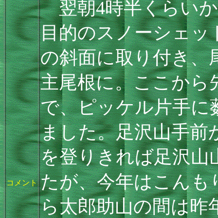
翌朝4時半くらいか
目的のスノーシェッ
の斜面に取り付き、
主尾根に。ここから
で、ピッケル片手に
ました。足沢山手前
を登りきれば足沢山
たが、今年はこんも
コメント
ら太郎助山の間は昨