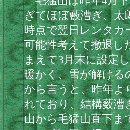
毛猛山は昨年4月下
ぎてほぼ藪漕ぎ、太
時点で翌日レンタカ
可能性考えて撤退し
まえて3月末に設定
暖かく、雪が解ける
から言うと、昨年よ
れており、結構薮漕
山から毛猛山直下ま