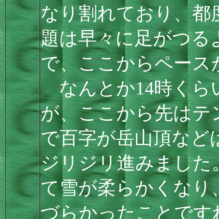
なり割れており、都
題は早々に足がつる
で、ここからペース
なんとか14時くら
が、ここから先はテ
で百字が岳山頂など
ジリジリ進みました
て雪が柔らかくなり
づらかったことです