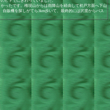
りのヒトでにぎわっていました。
かったです。権現山からは雨降山を経由して初戸方面へ下山
、自販機を探しがてら3km歩いて、最終的には沢渡からバス