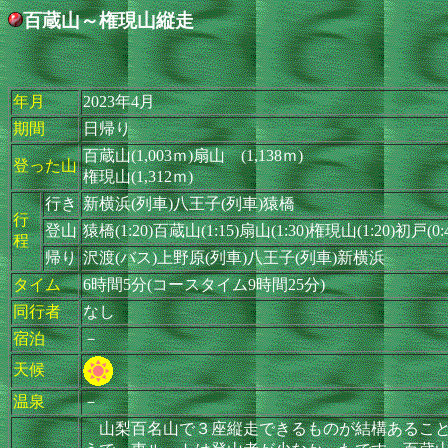
百蔵山～権現山縦走
年月
2023年4月
期間
日帰り
百蔵山(1,003ｍ)扇山 (1,138ｍ)
登った山
権現山(1,312ｍ)
行き
新横浜(列車)八王子(列車)猿橋
行
登山
猿橋(1:20)百蔵山(1:15)扇山(1:30)権現山(1:20)初戸(0
程
帰り
沢渡(バス)上野原(列車)八王子(列車)新横浜
タイム
6時間5分(コースタイム9時間25分)
同行者
なし
宿泊
－
天候
温泉
－
山梨百名山で３座縦走できるものが結構あること