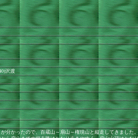
:40)沢渡
が分かったので、百蔵山～扇山～権現山と縦走してきました。