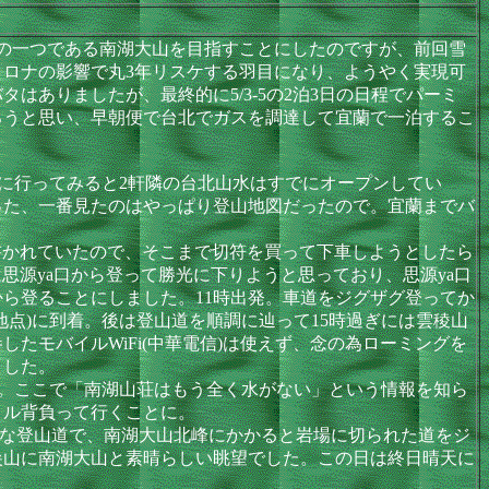
の一つである南湖大山を目指すことにしたのですが、前回雪
ロナの影響で丸3年リスケする羽目になり、ようやく実現可
ありましたが、最終的に5/3-5の2泊3日の日程でパーミ
ろうと思い、早朝便で台北でガスを調達して宜蘭で一泊するこ
に行ってみると2軒隣の台北山水はすでにオープンしてい
った、一番見たのはやっぱり登山地図だったので。宜蘭までバ
書かれていたので、そこまで切符を買って下車しようとしたら
思源ya口から登って勝光に下りようと思っており、思源ya口
ら登ることにしました。11時出発。車道をジグザグ登ってか
地点)に到着。後は登山道を順調に辿って15時過ぎには雲稜山
モバイルWiFi(中華電信)は使えず、念の為ローミングを
ました。
。ここで「南湖山荘はもう全く水がない」という情報を知ら
トル背負って行くことに。
瞭な登山道で、南湖大山北峰にかかると岩場に切られた道をジ
尖山に南湖大山と素晴らしい眺望でした。この日は終日晴天に