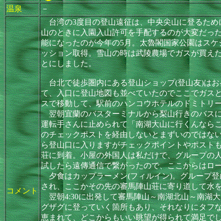
温泉
－
台湾の3度目の登山遠征は、中央尖山に登るため
山のときに入園入山許可を手配するのが大変だっ
能になったのが今年の5月。太魯閣国家公園はスケジ
ッション取得。雪山の時は武陵農場でガスが買え
とにしました。
台北で徒歩圏内にある登山ショップ(登山友)はお
て、入口に登山地図も並べていたのでここでガス
スで移動して、駅前のハンコウホテルのドミトリー
翌朝宜蘭のバスターミナルから梨山行きのバスに
運転手さんに止められて「南湖大山に行くんならこ
のチェックポストを経由しないとまずいのではない
ら登山口に入りますがチェックポイントやポストもな
荘に到着。小屋の外国人は私だけで、グループの人
試したら遠傳通信で繋がったので、ここからはロ
夕食はカップラーメン(フィルイン)。グループ
され、ここかその先の審馬陣山荘に寄り道して水を
コメント
翌朝4:30に出発して審馬陣山～南湖北山～南湖
グザグに登っていく箇所もあり、それなりにタフ
恵まれて、どこからもいい眺望が得られて満足で