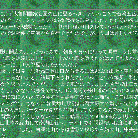
にまず太魯閣国家公園の山に登るべき、ということで台湾五岳
たので、パーミッションの取得代行を頼みました。ただその後コ
ュールが独特だったり、申請日程が1日ズレていたりとバタバタは
たので深夜便で空港から直行できたのですが、今回は難しいだ
昼頃開店のようだったので、朝食を食べに行って調整。少し前
と地図を調達しました。北一段の地図を買えたのはとてもよか
に一泊。10人部屋でしたが3人だけ。
乗って出発。思源ya口登山口から登るには思源派出所下車と
こじゃない」と。結局下ろされたのは小ya口という場所。私は
かと思ったのですが、ここまで来たのでままよと勝光登山口か
し。かなりの急登ですが、1時間弱で登山道の合流点(4.8km
達に気に入られて談笑するも語学力の低下は痛感。ここは持参した
ーミングで。ちなみに南湖大山周辺は台灣大哥大で繋がってい
登山の人達はポーターが食材を荷揚げしてくれてるので羨ましい
背負って行くしかないことに。結局ここで500ml補充し3リッ
大山北峰を経由して南湖山荘へ。ライトでも問題ない程度に明
なルートでした。南湖北山からは雪覇の稜線や白姑大山、中央
した。