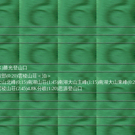
ス)勝光登山口
杆鞍部(0:20)雲稜山荘＜泊＞
湖大山北峰(0:15)南湖山荘(1:45)南湖大山主峰(1:15)南湖大山東峰(
稜山荘(2:45)4.8K分岐(1:20)思源登山口