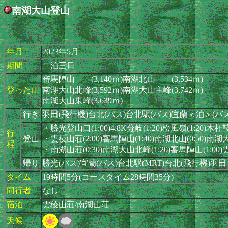
南湖大山登山
年月
2023年5月
期間
二泊三日
審馬陣山 (3,140ｍ)南湖北山 (3,534ｍ)
登った山
南湖大山北峰(3,592ｍ)南湖大山主峰(3,742ｍ)
南湖大山東峰(3,639ｍ)
行き
羽田(飛行機)台北(バス)台北駅(バス)宜蘭＜泊＞(バ
・勝光登山口(1:00)4.8K分岐(1:20)松風嶺(1:20)木
行
登山
・雲稜山荘(2:00)審馬陣山(1:40)南湖北山(0:50)南
程
・南湖山荘(0:30)南湖大山北峰(1:20)審馬陣山(1:00)雲
帰り
勝光(バス)宜蘭(バス)台北駅(MRT)台北(飛行機)羽田
タイム
19時間5分(コースタイム28時間35分)
同行者
なし
宿泊
雲稜山荘/南湖山荘
天候