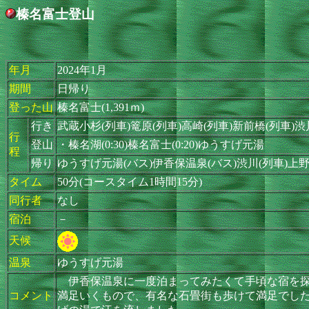
榛名富士登山
年月
2024年1月
期間
日帰り
登った山
榛名富士(1,391ｍ)
行き
武蔵小杉(列車)篭原(列車)高崎(列車)新前橋(列車)
行
登山
・榛名湖(0:30)榛名富士(0:20)ゆうすげ元湯
程
帰り
ゆうすげ元湯(バス)伊香保温泉(バス)渋川(列車)上野
タイム
50分(コースタイム1時間15分)
同行者
なし
宿泊
－
天候
温泉
ゆうすげ元湯
伊香保温泉に一度泊まってみたくて手頃な宿を探
コメント
満足いくもので、有名な石畳街も歩けて満足でし