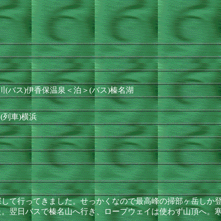
渋川(バス)伊香保温泉＜泊＞(バス)榛名湖
(列車)横浜
して行ってきました。せっかくなので最高峰の掃部ヶ岳しか登
た。翌日バスで榛名山へ行き、ロープウェイは使わず山頂へ。