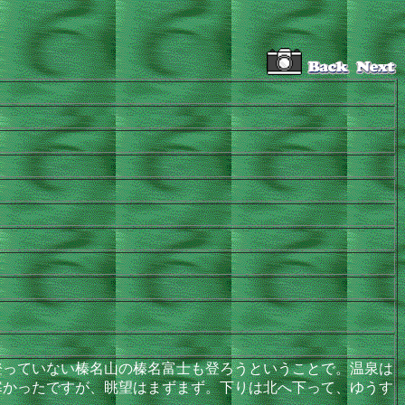
っていない榛名山の榛名富士も登ろうということで。温泉は
寒かったですが、眺望はまずまず。下りは北へ下って、ゆうす