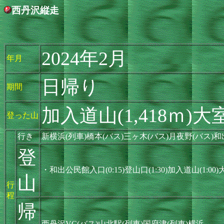
西丹沢縦走
2024年2月
年月
日帰り
期間
加入道山(1,418ｍ)大室
登った山
行き
新横浜(列車)橋本(バス)三ヶ木(バス)月夜野(バス)
登
・和出公民館入口(0:15)登山口(1:30)加入道山(1:00)
山
行
程
帰
西丹沢VC(バス)山北駅(列車)国府津(列車)横浜