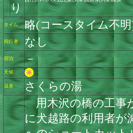
り
略(コースタイム不明
タイム
なし
同行者
－
宿泊
天候
さくらの湯
温泉
用木沢の橋の工事が
に犬越路の利用者が