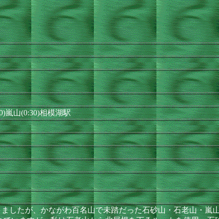
00)嵐山(0:30)相模湖駅
ましたが、かながわ百名山で未踏だった石砂山・石老山・嵐山