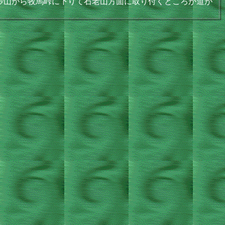
石砂山から牧馬峠に下りて石老山方面に取り付くところが道が