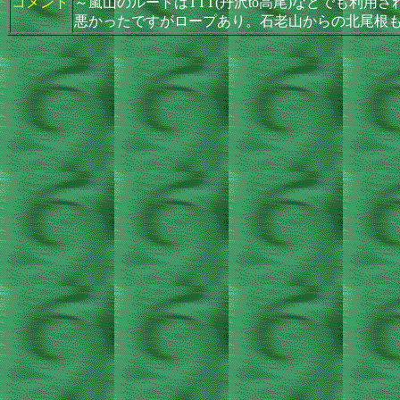
コメント
～嵐山のルートはTTT(丹沢to高尾)などでも
悪かったですがロープあり。石老山からの北尾根