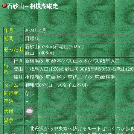
石砂山～相模湖縦走
年月
2024年4月
期間
日帰り
石砂山(578ｍ)石老山(702ｍ)
登った山
嵐山 (406ｍ)
行き
新横浜(列車)橋本(バス)三ヶ木(バス)牧馬入口
行
登山
・牧馬入口(1:00)石砂山(0:30)牧馬峠(0:50)石老山(2:
程
帰り
相模湖(列車)高尾(列車)八王子(列車)新横浜
タイム
4時間50分(コースタイム不明)
同行者
なし
宿泊
－
天候
温泉
－
北丹沢から中央線へ抜けるルートはいくつか歩き