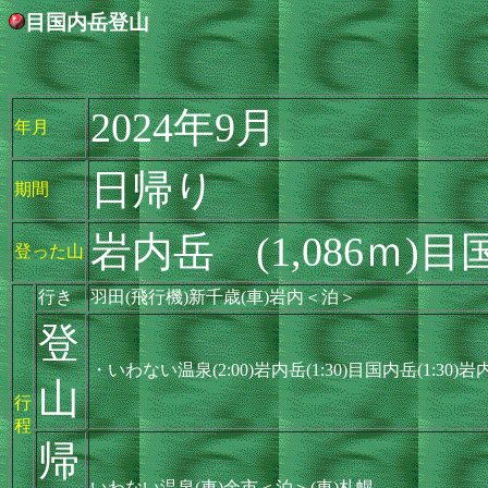
目国内岳登山
2024年9月
年月
日帰り
期間
岩内岳 (1,086ｍ)目国
登った山
行き
羽田(飛行機)新千歳(車)岩内＜泊＞
登
・いわない温泉(2:00)岩内岳(1:30)目国内岳(1:30)
山
行
程
帰
いわない温泉(車)余市＜泊＞(車)札幌