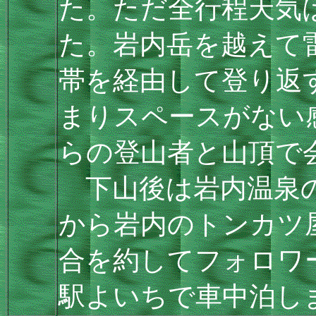
た。ただ全行程天気
た。岩内岳を越えて
帯を経由して登り返
まりスペースがない
らの登山者と山頂で
下山後は岩内温泉の
から岩内のトンカツ
合を約してフォロワ
駅よいちで車中泊し