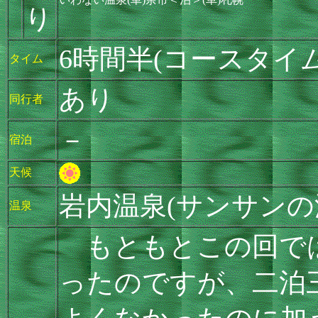
り
6時間半(コースタイム
タイム
あり
同行者
－
宿泊
天候
岩内温泉(サンサンの
温泉
もともとこの回で
ったのですが、二泊