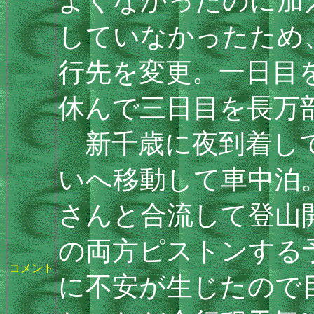
よくなかったのに加
していなかったため
行先を変更。一日目
休んで三日目を長万
新千歳に夜到着して
いへ移動して車中泊
さんと合流して登山
の両方ピストンする
コメント
に不安が生じたので