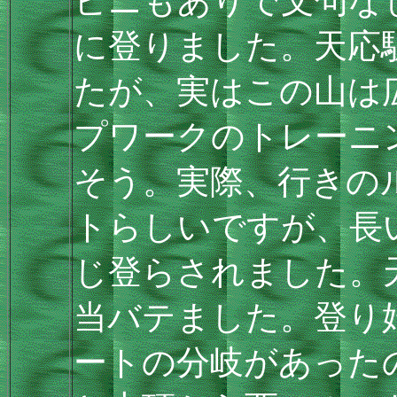
ビニもありで文句な
に登りました。天応
たが、実はこの山は
プワークのトレーニ
そう。実際、行きのル
トらしいですが、長
じ登らされました。
当バテました。登り
ートの分岐があった