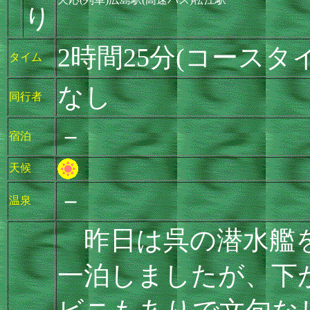
り
2時間25分(コースタ
タイム
なし
同行者
－
宿泊
天候
－
温泉
昨日は呉の潜水艦を
一泊しましたが、下