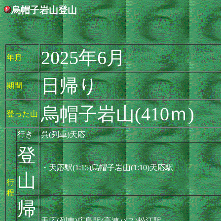
烏帽子岩山登山
2025年6月
年月
日帰り
期間
烏帽子岩山(410ｍ)
登った山
行き
呉(列車)天応
登
・天応駅(1:15)烏帽子岩山(1:10)天応駅
山
行
程
帰
天応(列車)広島駅(高速バス)松江駅