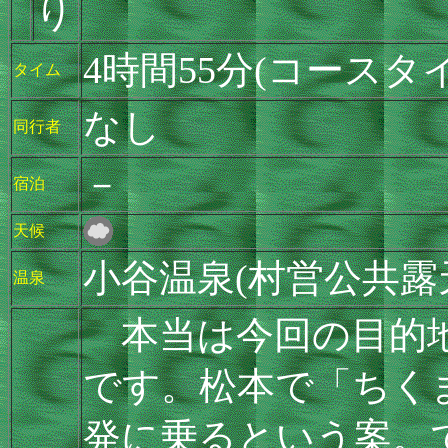
り
4時間55分(コースタイ
タイム
なし
同行者
－
宿泊
天候
小谷温泉(村営公共露
温泉
本当は今回の目的地
です。松本で「ちく
発に乗るという案。