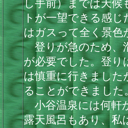
し手前）までは天候
トが一望できる感じ
はガスって全く景色
登りが急のため、滑
が必要でした。登り
は慎重に行きました
ることができました
小谷温泉には何軒か
露天風呂もあり、私