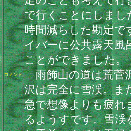
で行くことにしまし
時間減らした勘定で
イバーに公共露天風
ことができました。
雨飾山の道は荒菅沢
コメント
沢は完全に雪渓。ま
急で想像よりも疲れ
るようすです。雪渓