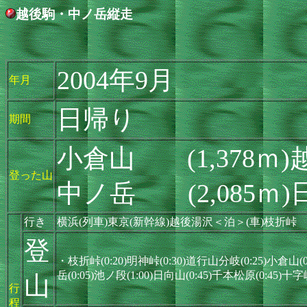
越後駒・中ノ岳縦走
2004年9月
年月
日帰り
期間
小倉山 (1,378ｍ)越
登った山
中ノ岳 (2,085ｍ)
行き
横浜(列車)東京(新幹線)越後湯沢＜泊＞(車)枝折峠
登
・枝折峠(0:20)明神峠(0:30)道行山分岐(0:25)小倉山(
岳(0:05)池ノ段(1:00)日向山(0:45)千本松原(0:45)十
山
行
程