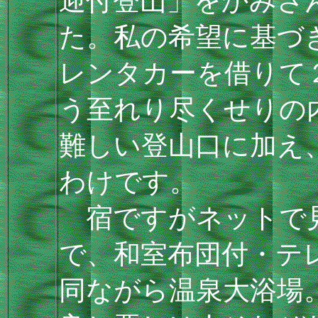
迎付登山」をかみさ
た。私の希望に基づ
レンタカーを借りて
う至れり尽くせりの
難しい登山口に加え
わけです。
宿ですがネットで
で、和室布団付・テ
同ながら温泉大浴場。