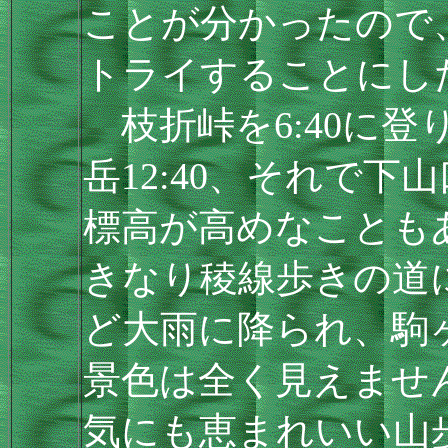
ことが分かったので
トライすることにし
枝折峠を6:40に登
岳12:40、それで下
標高が高めなことも
きなり稜線歩きの道に
ど大雨に降られ、駒
景色は全く見えませ
気にも恵まれいい山