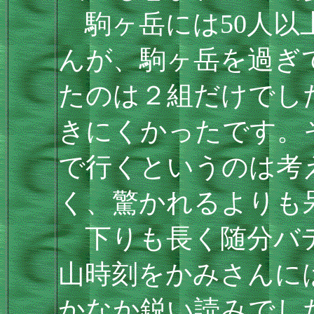
駒ヶ岳には50人以
んが、駒ヶ岳を過ぎ
たのは２組だけでし
きにくかったです。
で行くというのは考
く、驚かれるよりも
下りも長く随分バテま
山時刻をかみさんには
かなか鋭い読みでし