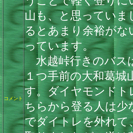
うことで軽く登りに
山も、と思っていま
るとあまり余裕がな
っています。
水越峠行きのバスは
１つ手前の大和葛城
す。ダイヤモンドト
コメント
ちらから登る人は少
でダイトレを外れて