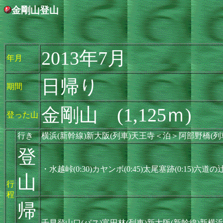
金剛山登山
2013年7月
年月
日帰り
期間
金剛山 (1,125ｍ)
登った山
行き
横浜(新幹線)新大阪(列車)天王寺＜泊＞阿部野橋(列
登
・水越峠(0:30)カヤンボ(0:45)太尾塞跡(0:15)六道の辻
山
行
程
帰
千早登山口(バス)富田林(列車)新大阪(新幹線)新横