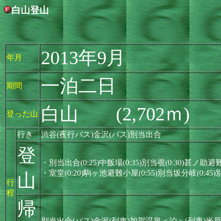
白山登山
2013年9月
年月
一泊二日
期間
白山 (2,702ｍ)
登った山
行き
渋谷(夜行バス)金沢(バス)別当出合
登
・別当出合(0:25)中飯場(0:35)別当覗(0:30)甚ノ助避難
・室堂(0:20)駒ヶ池避難小屋(0:55)別当坂分岐(0:45
山
行
程
帰
別当出合(バス)金沢(列車)加賀温泉＜泊＞(列車)米原