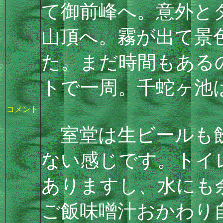
て御前峰へ。意外と
山頂へ。霧が出て景
た。まだ時間もある
トで一周。千蛇ヶ池
コメント
室堂は生ビールも飲
ない感じです。トイ
ありますし、水にも
ご飯味噌汁おかわり