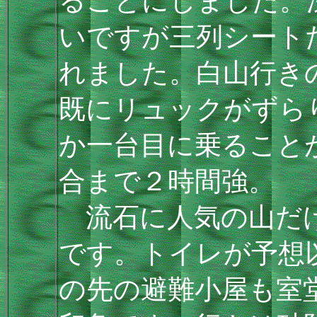
ることにしました。渋谷
いですが三列シート
れました。白山行き
既にリュックがずら
か一台目に乗ることが
合まで２時間強。
流石に人気の山だけ
です。トイレが予想
の先の避難小屋も室