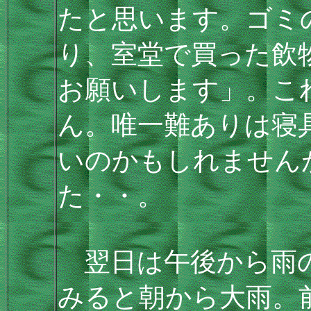
たと思います。ゴミ
り、室堂で買った飲
お願いします」。こ
ん。唯一難ありは寝
いのかもしれません
た・・。
翌日は午後から雨の
みると朝から大雨。