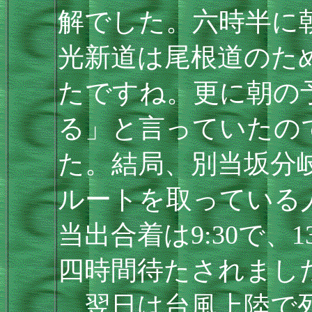
解でした。六時半に
光新道は尾根道のた
たですね。更に朝の
る」と言っていたの
た。結局、別当坂分
ルートを取っている
当出合着は9:30で、
四時間待たされまし
翌日は台風上陸で列